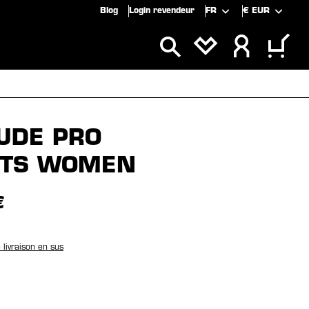
Blog
Login revendeur
FR
€
EUR
CLUSIVITÉS
SOLDES
TUDE PRO
RTS WOMEN
€
e livraison en sus