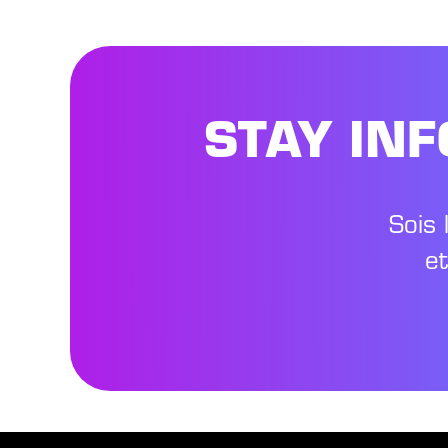
STAY IN
Sois 
e