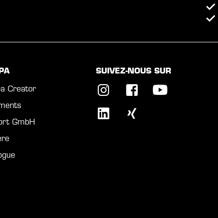
PA
SUIVEZ-NOUS SUR
a Creator
ments
port GmbH
ère
ogue