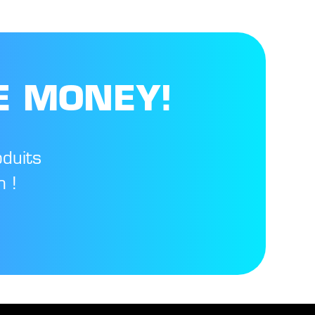
E MONEY!
oduits
 !