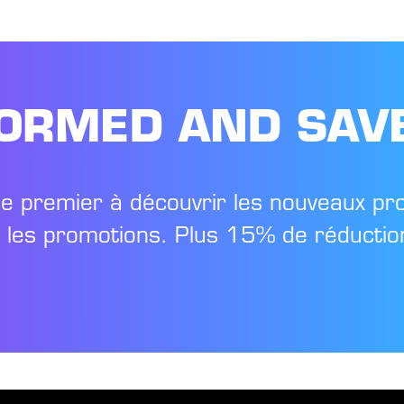
FORMED AND SAV
le premier à découvrir les nouveaux pr
t les promotions. Plus 15% de réduction