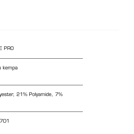
E PRO
eu kempa
yester, 21% Polyamide, 7%
701