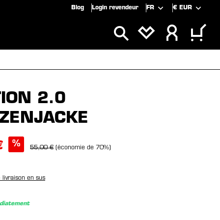
Blog
Login revendeur
FR
€
EUR
CLUSIVITÉS
SOLDES
ION 2.0
ZENJACKE
%
€
55,00 €
(économie de 70%)
e livraison en sus
édiatement