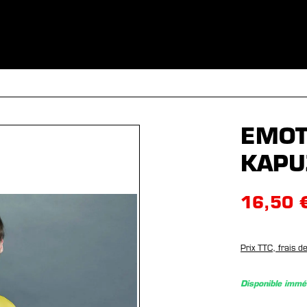
S
VÊTEMENTS
SPORTS
ÉQUIPEMENT
FANSHOP
EX
EMOT
KAPU
16,50 
Prix TTC, frais d
Disponible imm