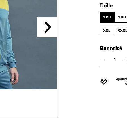
Sélection
Taille
128
140
XXL
XXX
Quantité
Quantité
Ajouter
s