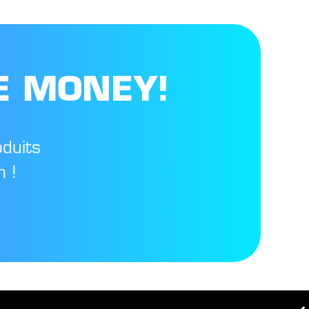
E MONEY!
oduits
 !