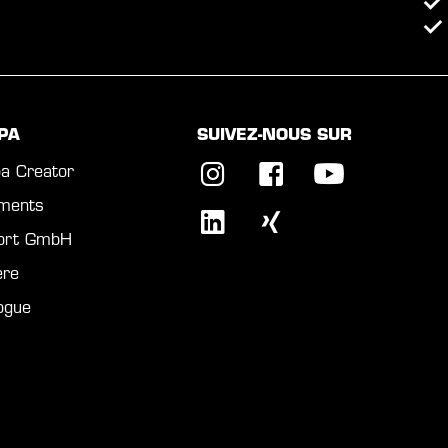
PA
SUIVEZ-NOUS SUR
a Creator
ments
port GmbH
ère
ogue