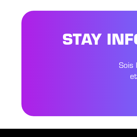
STAY IN
Sois 
e