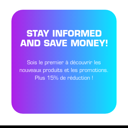
STAY INFORMED
AND SAVE MONEY!
Sois le premier à découvrir les
nouveaux produits et les promotions.
Plus 15% de réduction !