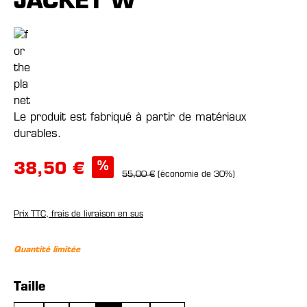
JACKET W
Le produit est fabriqué à partir de matériaux
durables.
%
38,50 €
55,00 €
(économie de 30%)
Prix TTC, frais de livraison en sus
Quantité limitée
Sélectionnez
Taille