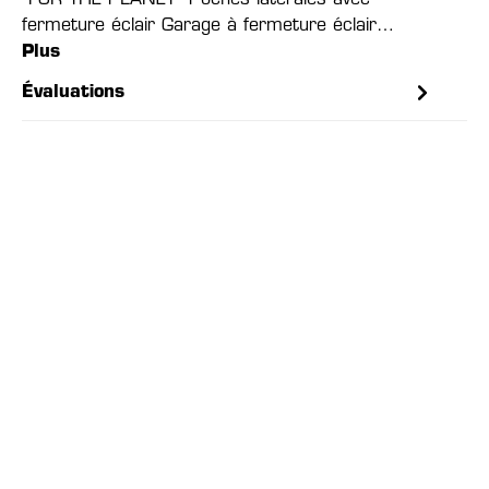
"FOR THE PLANET" Poches latérales avec
fermeture éclair Garage à fermeture éclair…
Plus
Évaluations