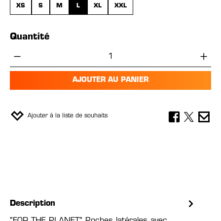
XS
S
M
L
XL
XXL
Quantité
Quantité de produit : Entrez la quantité 
AJOUTER AU PANIER
Ajouter à la liste de souhaits
Description