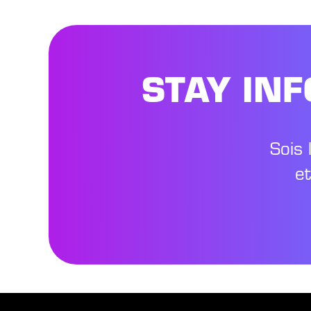
STAY IN
Sois 
e