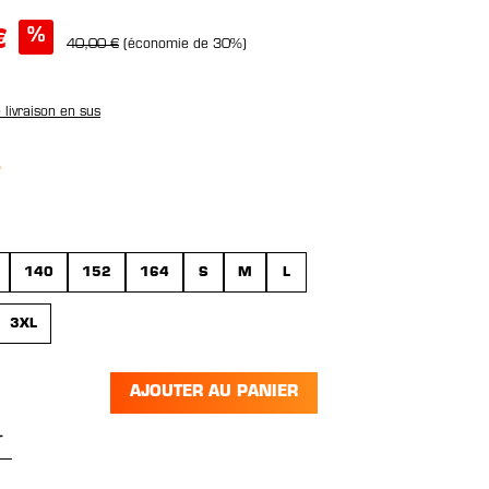
%
€
40,00 €
(économie de 30%)
e livraison en sus
nez
140
152
164
S
M
L
3XL
AJOUTER AU PANIER
 de produit : Entrez la quantité souhai