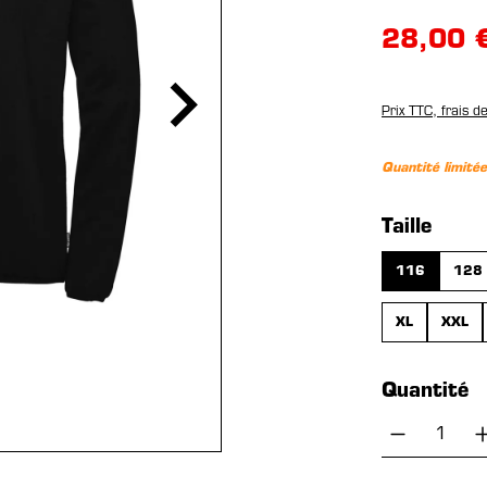
28,00 
Prix TTC, frais d
Quantité limitée
Sélection
Taille
116
128
XL
XXL
Quantité
Quantité