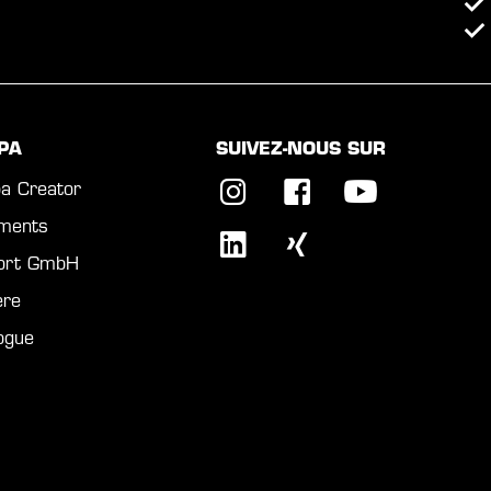
PA
SUIVEZ-NOUS SUR
a Creator
ments
port GmbH
ère
ogue