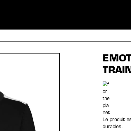
S
VÊTEMENTS
SPORTS
ÉQUIPEMENT
FANSHOP
EX
EMOT
TRAI
Le produit e
durables.