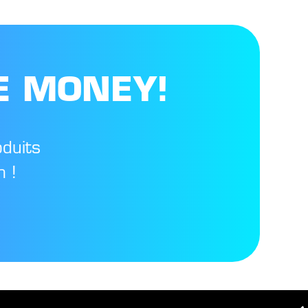
E MONEY!
oduits
 !