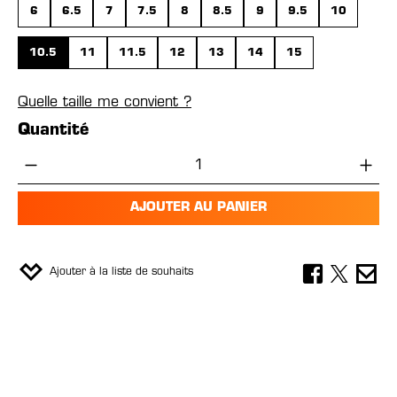
6
6.5
7
7.5
8
8.5
9
9.5
10
10.5
11
11.5
12
13
14
15
Quelle taille me convient ?
Quantité
Quantité de produit : Entrez la quantité 
AJOUTER AU PANIER
Ajouter à la liste de souhaits