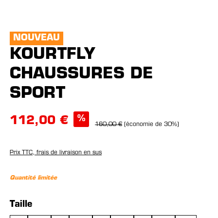
NOUVEAU
KOURTFLY
CHAUSSURES DE
SPORT
%
112,00 €
160,00 €
(économie de 30%)
Prix TTC, frais de livraison en sus
Quantité limitée
Sélectionnez
Taille