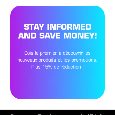
STAY INFORMED
AND SAVE MONEY!
Sois le premier à découvrir les
nouveaux produits et les promotions.
Plus 15% de réduction !