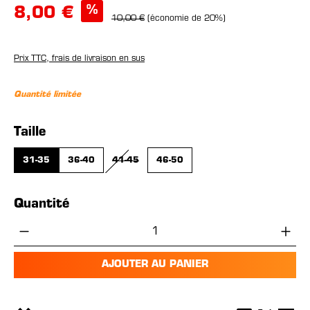
%
8,00 €
10,00 €
(économie de 20%)
Prix TTC, frais de livraison en sus
Quantité limitée
Sélectionnez
Taille
31-35
36-40
41-45
46-50
(CETTE OPTION N'EST PAS DISPONIBLE POUR L
Quantité
Quantité de produit : Entrez la quantité 
AJOUTER AU PANIER