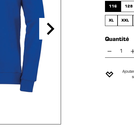
116
128
XL
XXL
Quantité
Quantité
Ajouter
s