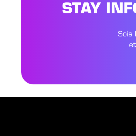
STAY IN
Sois 
e