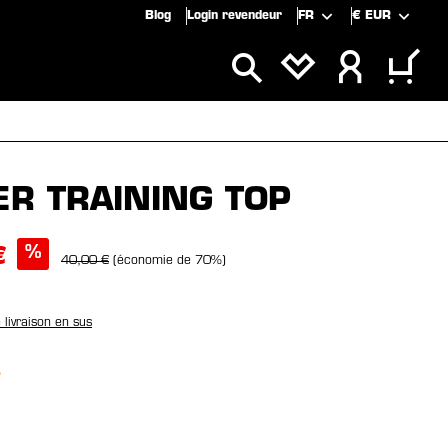
Blog
Login revendeur
FR
€
EUR
CLUSIVITÉS
SOLDES
ER TRAINING TOP
%
€
40,00 €
(économie de 70%)
e livraison en sus
nez