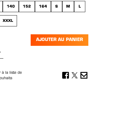
140
152
164
S
M
L
XXXL
AJOUTER AU PANIER
 de produit : Entrez la quantité souhai
 à la liste de
ouhaits