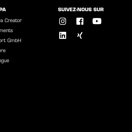
PA
SUIVEZ-NOUS SUR
a Creator
ments
port GmbH
ère
ogue