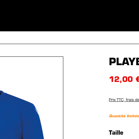
S
VÊTEMENTS
SPORTS
ÉQUIPEMENT
FANSHOP
EX
PLAY
12,00 
Prix TTC, frais d
Quantité limitée
Sélection
Taille