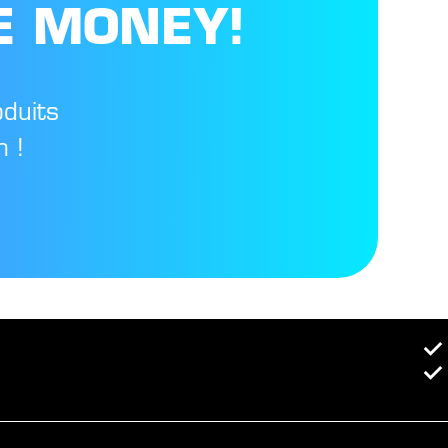
E MONEY!
oduits
 !