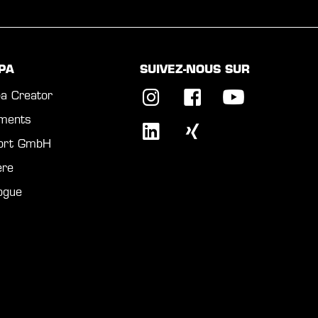
PA
SUIVEZ-NOUS SUR
a Creator
ments
port GmbH
ère
ogue