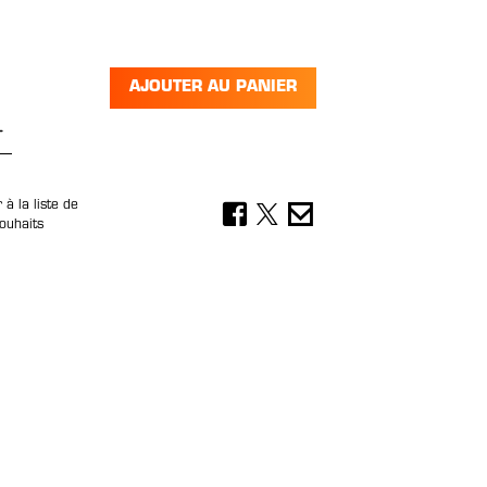
AJOUTER AU PANIER
 de produit : Entrez la quantité souhai
 à la liste de
ouhaits