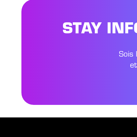
STAY IN
Sois 
e