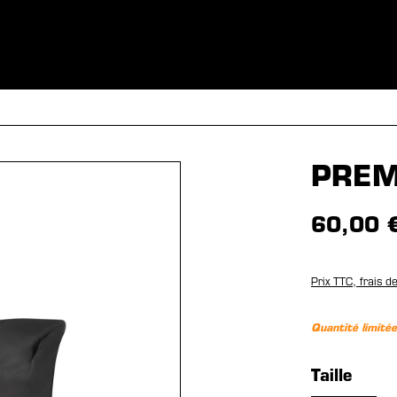
S
VÊTEMENTS
SPORTS
ÉQUIPEMENT
FANSHOP
EX
PREM
60,00 
Prix TTC, frais d
Quantité limitée
Sélection
Taille