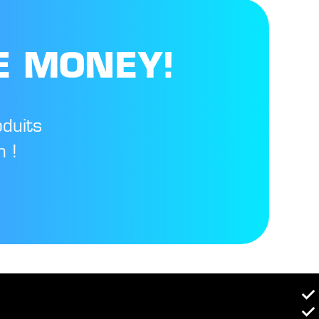
E MONEY!
oduits
 !