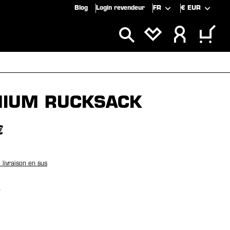
Blog
Login revendeur
FR
€
EUR
CLUSIVITÉS
SOLDES
IUM RUCKSACK
€
e livraison en sus
nez