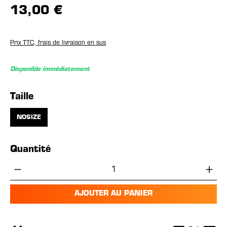
13,00 €
Prix TTC, frais de livraison en sus
Disponible immédiatement
Sélectionnez
Taille
NOSIZE
Quantité
Quantité de produit : Entrez la quantité 
AJOUTER AU PANIER