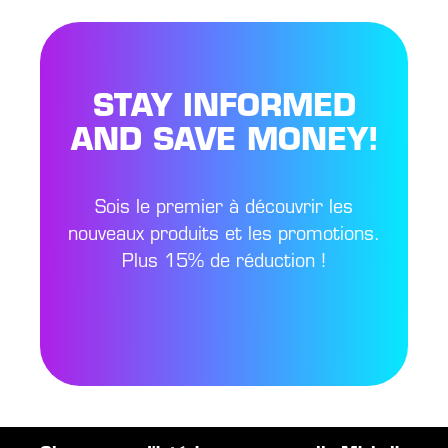
STAY INFORMED
AND SAVE MONEY!
Sois le premier à découvrir les
nouveaux produits et les promotions.
Plus 15% de réduction !