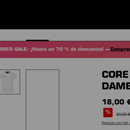
S
ROPA
DEPORTES
EQUIPAMIENTO
FANSHOP
EXC
MER SALE: ¡Hasta un 70 % de descuento! —
Comprar
CORE 
DAM
18,00 
%
30,00 €
Precios con IVA 