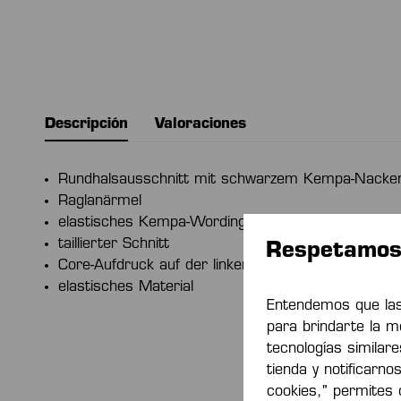
Descripción
Valoraciones
Rundhalsausschnitt mit schwarzem Kempa-Nacke
Raglanärmel
elastisches Kempa-Wording
taillierter Schnitt
Respetamos 
Core-Aufdruck auf der linken Schulter
elastisches Material
Entendemos que las
para brindarte la m
tecnologías similar
tienda y notificarno
cookies," permites q