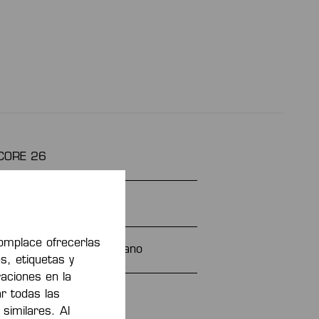
CORE 26
blanco
omplace ofrecerlas
97% algodón, 3% elastano
s, etiquetas y
raciones en la
ar todas las
200366202
 similares. Al