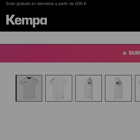
Envío gratuito en Alemania a partir de 200 €
 búsqueda
Saltar a la navegación principal
BALONES
ZAPATILLA
☀️ SUM
Omitir galería de imágenes