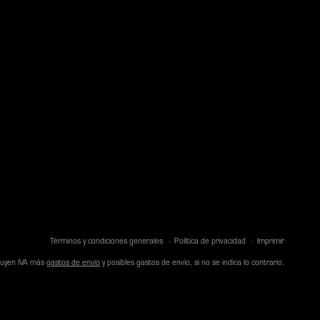
Términos y condiciones generales
Política de privacidad
Imprimir
cluyen IVA más
gastos de envío
y posibles gastos de envío, si no se indica lo contrario.