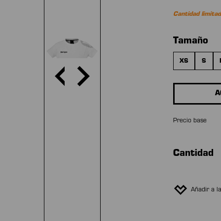
Cantidad limita
Seleccion
Tamaño
XS
S
A
Precio base
Cantidad
Añadir a l