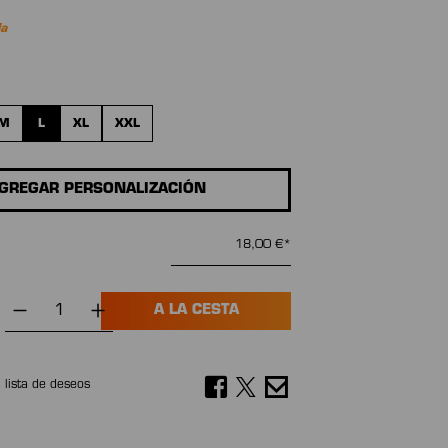
da
e
M
L
XL
XXL
GREGAR PERSONALIZACIÓN
18,00 €*
A LA CESTA
a lista de deseos