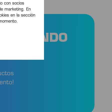
io con socios
de marketing. En
kies en la sección
 momento.
AHORRANDO
uctos
ento!