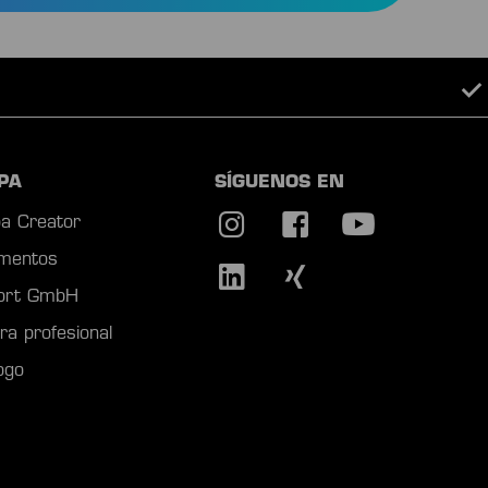
Equipo de alta calidad
PA
SÍGUENOS EN
a Creator
mentos
port GmbH
ra profesional
ogo