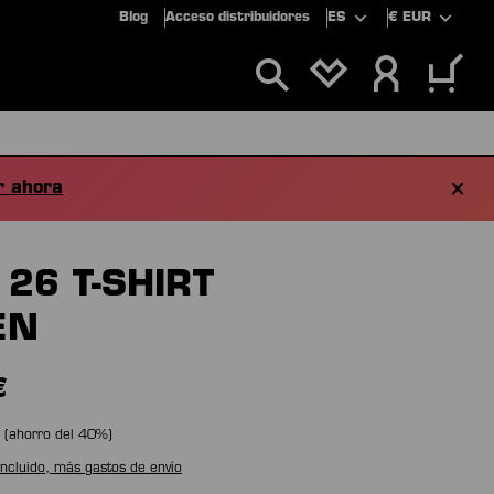
Blog
Acceso distribuidores
ES
€
EUR
TIENES 0 ARTÍCU
LUSIVOS
OFERTAS
 ahora
26 T-SHIRT
EN
€
(ahorro del
40
%)
incluido, más gastos de envío