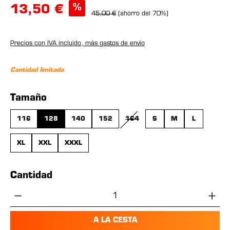
%
13,50 €
45,00 €
(ahorro del 70%)
Precios con IVA incluido, más gastos de envío
Cantidad limitada
Seleccione
Tamaño
116
128
140
152
164
S
M
L
(ESTA OPCIÓN NO ESTÁ DISPONI
XL
XXL
XXXL
Cantidad
Cantidad del producto: introduce la cant
A LA CESTA