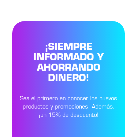
¡SIEMPRE
INFORMADO Y
AHORRANDO
DINERO!
Sea el primero en conocer los nuevos
productos y promociones. Además,
¡un 15% de descuento!