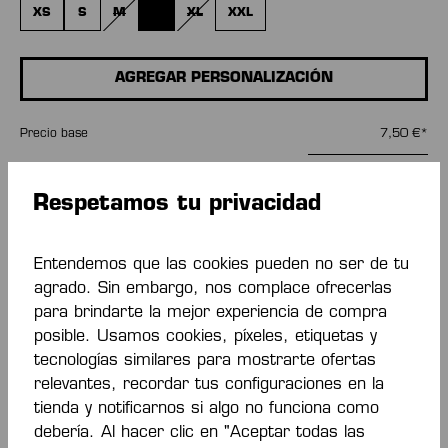
XS
S
M
L
XL
XXL
(ESTA OPCIÓN NO ESTÁ DISPONIBLE EN ESTE MOMENTO.)
(ESTA OPCIÓN NO ESTÁ DISPONIBLE EN ESTE MOM
(ESTA OPCIÓN NO ESTÁ DISPONIBLE EN ES
AGREGAR PERSONALIZACIÓN
Precio base
7,50 €*
Cantidad
Respetamos tu privacidad
A LA CESTA
Entendemos que las cookies pueden no ser de tu
agrado. Sin embargo, nos complace ofrecerlas
para brindarte la mejor experiencia de compra
Añadir a la lista de deseos
posible. Usamos cookies, píxeles, etiquetas y
tecnologías similares para mostrarte ofertas
relevantes, recordar tus configuraciones en la
tienda y notificarnos si algo no funciona como
debería. Al hacer clic en "Aceptar todas las