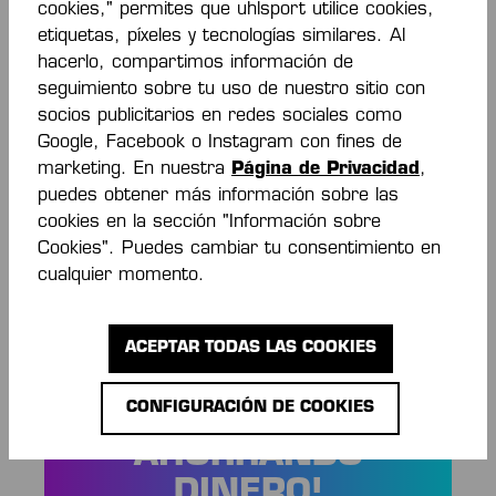
cookies," permites que uhlsport utilice cookies,
etiquetas, píxeles y tecnologías similares. Al
Descripción
hacerlo, compartimos información de
seguimiento sobre tu uso de nuestro sitio con
Rundhalsausschnitt taillierter Schnitt farbiges
socios publicitarios en redes sociales como
Piping an der Schulternaht elastische Kempa- und
Google, Facebook o Instagram con fines de
K-Label-Aufdrucke Kontrast…
Más
marketing. En nuestra
Página de Privacidad
,
Valoraciones
puedes obtener más información sobre las
cookies en la sección "Información sobre
Cookies". Puedes cambiar tu consentimiento en
cualquier momento.
ACEPTAR TODAS LAS COOKIES
¡SIEMPRE
CONFIGURACIÓN DE COOKIES
INFORMADO Y
AHORRANDO
DINERO!