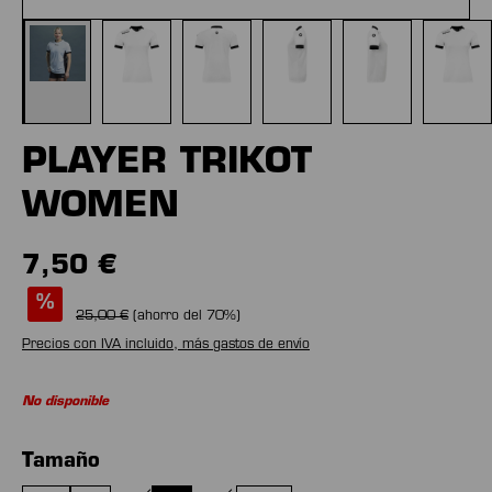
PLAYER TRIKOT
WOMEN
7,50 €
%
25,00 €
(ahorro del
70
%)
Precios con IVA incluido, más gastos de envío
No disponible
Seleccione
Tamaño