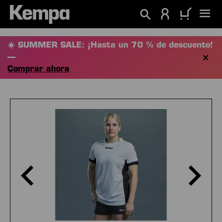
enido principal
☀️ SUMMER SALE: ¡Hasta un 70 % de descuento!
—
Comprar ahora
Omitir galería de imágenes