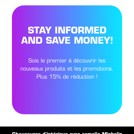
STAY INFORMED
AND SAVE MONEY!
Sois le premier à découvrir les
nouveaux produits et les promotions.
Plus 15% de réduction !