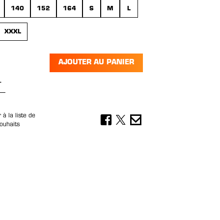
140
152
164
S
M
L
XXXL
AJOUTER AU PANIER
 de produit : Entrez la quantité souhai
 à la liste de
ouhaits