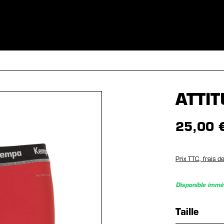
S
VÊTEMENTS
SPORTS
ÉQUIPEMENT
FANSHOP
EX
ATTI
25,00 
Prix TTC, frais d
Disponible imm
Sélection
Taille