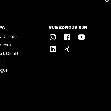
PA
SUIVEZ-NOUS SUR
a Creator
ments
port GmbH
ère
ogue