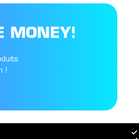
E MONEY!
oduits
 !