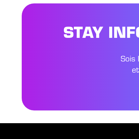
STAY IN
Sois 
e