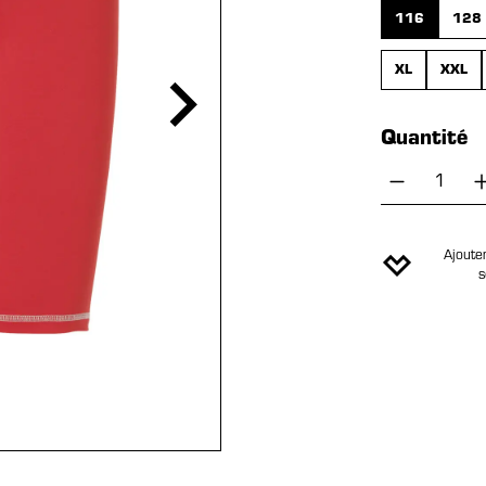
116
128
XL
XXL
Quantité
Quantité
Ajouter
s