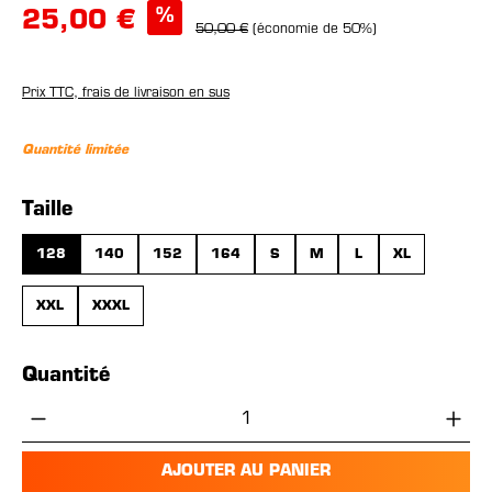
%
25,00 €
50,00 €
(économie de 50%)
Prix TTC, frais de livraison en sus
Quantité limitée
Sélectionnez
Taille
128
140
152
164
S
M
L
XL
XXL
XXXL
Quantité
Quantité de produit : Entrez la quantité 
AJOUTER AU PANIER