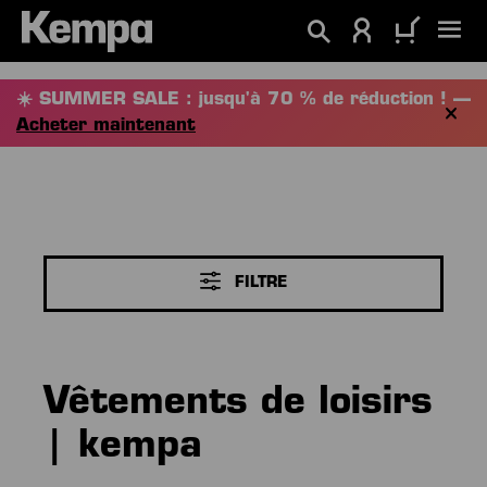
tenu principal
☀️ SUMMER SALE : jusqu'à 70 % de réduction ! —
Acheter maintenant
FILTRE
Vêtements de loisirs
| kempa