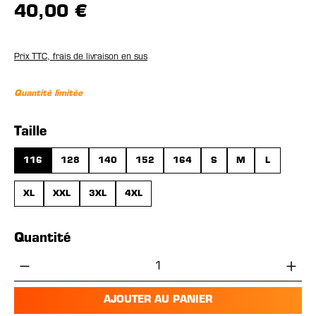
40,00 €
Prix TTC, frais de livraison en sus
Quantité limitée
Sélectionnez
Taille
116
128
140
152
164
S
M
L
XL
XXL
3XL
4XL
Quantité
Quantité de produit : Entrez la quantité 
AJOUTER AU PANIER