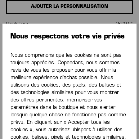
AJOUTER LA PERSONNALISATION
Prix de base
18,00 €*
Nous respectons votre vie privée
Quantité
Nous comprenons que les cookies ne sont pas
AJOUTER AU PANIER
toujours appréciés. Cependant, nous sommes
ravis de vous les proposer pour vous offrir la
meilleure expérience d’achat possible. Nous
Ajouter à la liste de souhaits
utilisons des cookies, des pixels, des balises et
des technologies similaires pour vous montrer
des offres pertinentes, mémoriser vos
paramètres dans la boutique et nous alerter
lorsque quelque chose ne fonctionne pas comme
prévu. En cliquant sur « Accepter tous les
cookies », vous autorisez uhlsport à utiliser des
Description
cookies, balises, pixels et technologies similaires.