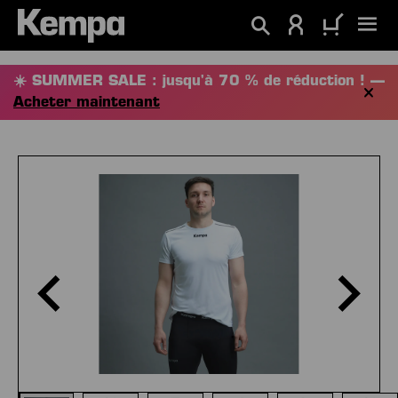
tenu principal
☀️ SUMMER SALE : jusqu'à 70 % de réduction ! —
Acheter maintenant
Ignorer la galerie d'images