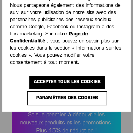
Nous partageons également des informations de
Flatlocknaht in Kontrastfarbe Kempa-Schriftzug
suivi sur votre utilisation de notre site avec des
und K-Label-Aufdruck Nackenband in
partenaires publicitaires des réseaux sociaux
Kontrastfarbe Material: 100% Polyester
Plus
comme Google, Facebook ou Instagram à des
Évaluations
fins marketing. Sur notre
Page de
Confidentialité
, vous pouvez en savoir plus sur
les cookies dans la section « Informations sur les
cookies ». Vous pouvez modifier votre
consentement à tout moment.
ACCEPTER TOUS LES COOKIES
STAY INFORMED
AND SAVE MONEY!
PARAMÈTRES DES COOKIES
Sois le premier à découvrir les
nouveaux produits et les promotions.
Plus 15% de réduction !