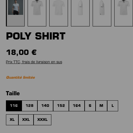
POLY SHIRT
18,00 €
Prix TTC, frais de livraison en sus
Quantité limitée
Sélectionnez
Taille
116
128
140
152
164
S
M
L
XL
XXL
XXXL