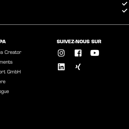
PA
SUIVEZ-NOUS SUR
a Creator
ments
port GmbH
ère
ogue