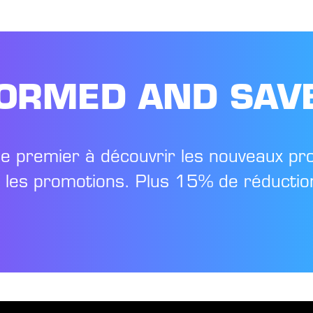
FORMED AND SAV
le premier à découvrir les nouveaux pr
t les promotions. Plus 15% de réduction