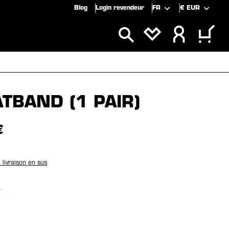
Blog
Login revendeur
FR
€
EUR
CLUSIVITÉS
SOLDES
TBAND (1 PAIR)
€
e livraison en sus
nez