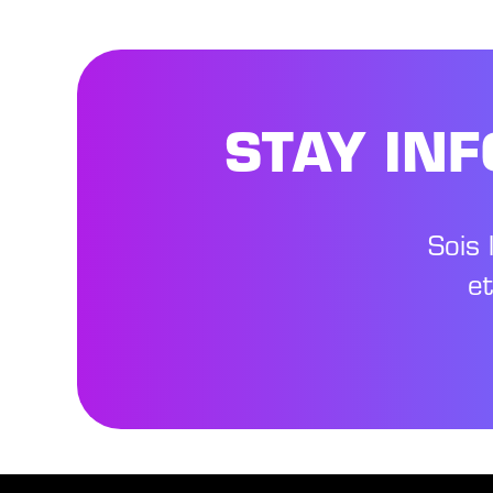
STAY IN
Sois 
e