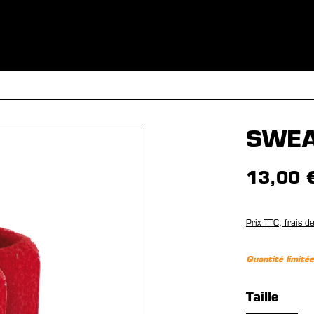
S
VÊTEMENTS
SPORTS
ÉQUIPEMENT
FANSHOP
EX
SWEA
13,00 
Prix TTC, frais d
Quantité limitée
Sélection
Taille