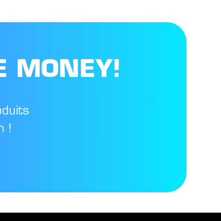
E MONEY!
oduits
 !