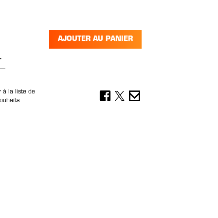
AJOUTER AU PANIER
 de produit : Entrez la quantité souhai
 à la liste de
ouhaits