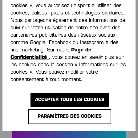
cookies », vous autorisez uhlsport à utiliser des
cookies, balises, pixels et technologies similaires.
Nous partageons également des informations de
Description
suivi sur votre utilisation de notre site avec des
partenaires publicitaires des réseaux sociaux
Rundhalsausschnitt in Kontrastfarbe Welle mit
comme Google, Facebook ou Instagram à des
Dreieckselementen elastische Kempa- und K-
fins marketing. Sur notre
Page de
Label-Aufdrucke Ärmelbündchen mit K…
Plus
Confidentialité
, vous pouvez en savoir plus sur
Évaluations
les cookies dans la section « Informations sur les
cookies ». Vous pouvez modifier votre
consentement à tout moment.
ACCEPTER TOUS LES COOKIES
STAY INFORMED
PARAMÈTRES DES COOKIES
AND SAVE MONEY!