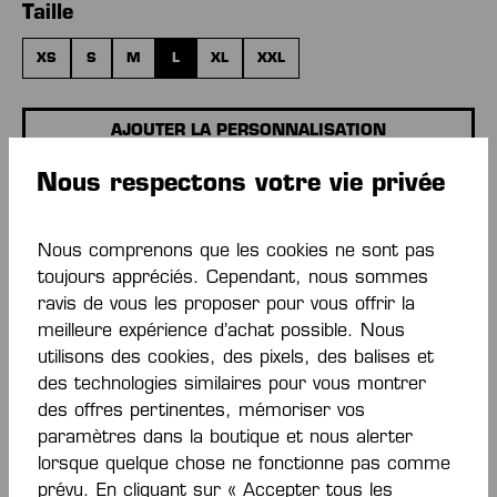
Sélectionnez
Taille
XS
S
M
L
XL
XXL
AJOUTER LA PERSONNALISATION
Nous respectons votre vie privée
Prix de base
21,00 €*
Nous comprenons que les cookies ne sont pas
Quantité
toujours appréciés. Cependant, nous sommes
ravis de vous les proposer pour vous offrir la
AJOUTER AU PANIER
meilleure expérience d’achat possible. Nous
utilisons des cookies, des pixels, des balises et
des technologies similaires pour vous montrer
Ajouter à la liste de souhaits
des offres pertinentes, mémoriser vos
paramètres dans la boutique et nous alerter
lorsque quelque chose ne fonctionne pas comme
prévu. En cliquant sur « Accepter tous les