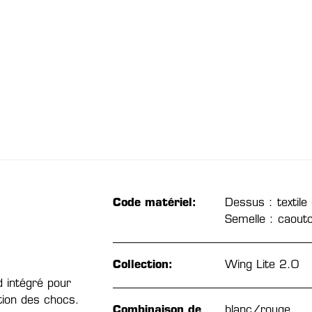
Code matériel:
Dessus : textile 
Semelle : caout
Collection:
Wing Lite 2.0
 intégré pour
ion des chocs.
Combinaison de
blanc/rouge