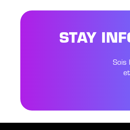
STAY IN
Sois 
e