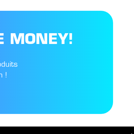
E MONEY!
oduits
 !