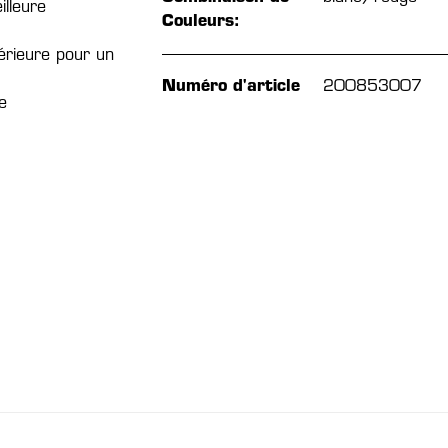
lleure
Couleurs:
térieure pour un
Numéro d'article
200853007
e