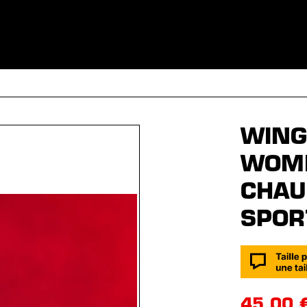
S
VÊTEMENTS
SPORTS
ÉQUIPEMENT
FANSHOP
EX
WING 
WOM
CHAU
SPOR
45,00 