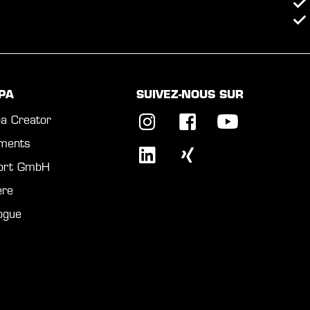
PA
SUIVEZ-NOUS SUR
a Creator
ments
port GmbH
ère
ogue