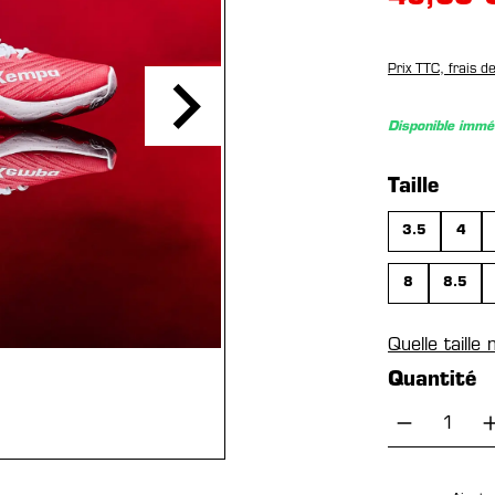
Prix TTC, frais d
Disponible imm
Sélection
Taille
3.5
4
8
8.5
Quelle taille
Quantité
Quantité