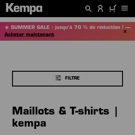
tenu principal
☀️ SUMMER SALE : jusqu'à 70 % de réduction ! —
Acheter maintenant
FILTRE
Maillots & T-shirts |
kempa