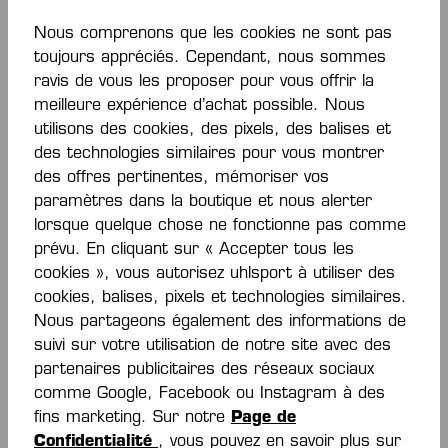
Nous comprenons que les cookies ne sont pas
toujours appréciés. Cependant, nous sommes
ravis de vous les proposer pour vous offrir la
-70 %
meilleure expérience d’achat possible. Nous
utilisons des cookies, des pixels, des balises et
des technologies similaires pour vous montrer
T-SHIRT TEAM GER
T-SHIRT
des offres pertinentes, mémoriser vos
BACK2COLOUR
paramètres dans la boutique et nous alerter
De
30,00 €*
8,40 €*
28,00 €*
lorsque quelque chose ne fonctionne pas comme
(économie de 70%)
prévu. En cliquant sur « Accepter tous les
cookies », vous autorisez uhlsport à utiliser des
cookies, balises, pixels et technologies similaires.
Nous partageons également des informations de
suivi sur votre utilisation de notre site avec des
partenaires publicitaires des réseaux sociaux
comme Google, Facebook ou Instagram à des
fins marketing. Sur notre
Page de
Confidentialité
, vous pouvez en savoir plus sur