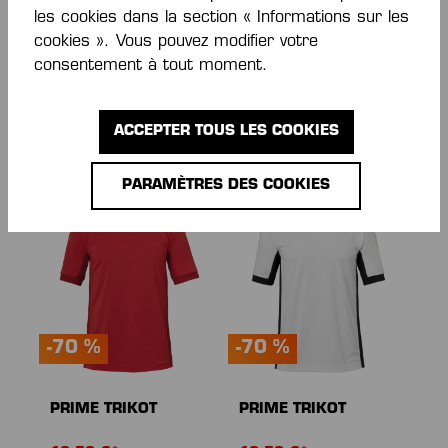
-70 %
-70 %
les cookies dans la section « Informations sur les
cookies ». Vous pouvez modifier votre
PRIME TRIKOT
PRIME TRIKOT
consentement à tout moment.
10,50 €*
10,50 €*
35,00 €*
35,00 €*
(économie de 70%)
(économie de 70%)
ACCEPTER TOUS LES COOKIES
PARAMÈTRES DES COOKIES
-70 %
-70 %
PRIME TRIKOT
PRIME TRIKOT