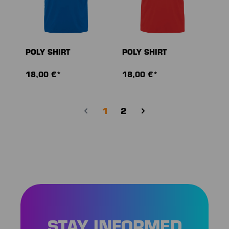
POLY SHIRT
POLY SHIRT
18,00 €*
18,00 €*
Page
Page
1
2
STAY INFORMED