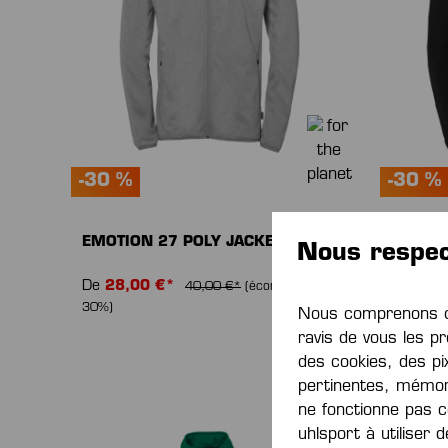
-30 %
-30 %
EMOTION 27 POLY JACKET
EMOTIO
Nous respec
De
28,00 €*
De
28,
40,00 €*
(économie de
30%)
30%)
Nous comprenons qu
ravis de vous les pr
des cookies, des pi
pertinentes, mémor
ne fonctionne pas c
uhlsport à utiliser 