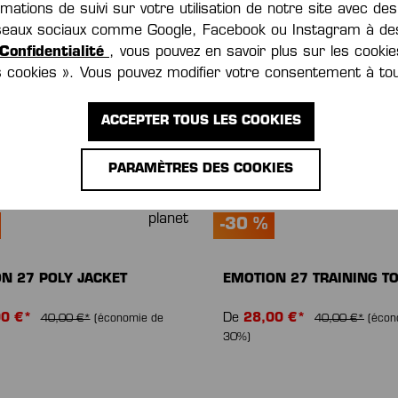
ations de suivi sur votre utilisation de notre site avec de
réseaux sociaux comme Google, Facebook ou Instagram à des
Confidentialité
, vous pouvez en savoir plus sur les cookie
es cookies ». Vous pouvez modifier votre consentement à t
ACCEPTER TOUS LES COOKIES
PARAMÈTRES DES COOKIES
-30 %
N 27 POLY JACKET
EMOTION 27 TRAINING T
00 €*
De
28,00 €*
40,00 €*
(économie de
40,00 €*
(écon
30%)