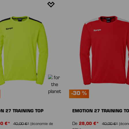
-30 %
N 27 TRAINING TOP
EMOTION 27 TRAINING T
00 €*
De
28,00 €*
40,00 €*
(économie de
40,00 €*
(écon