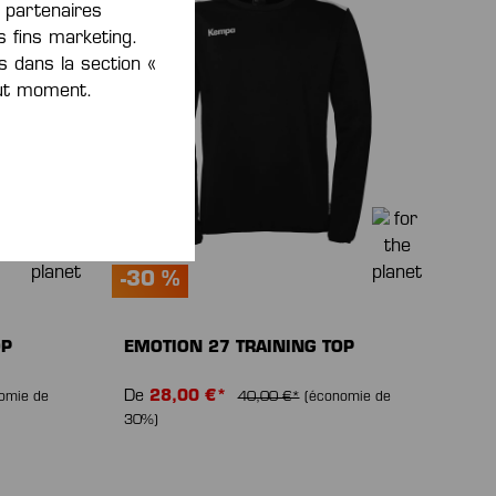
s partenaires
 fins marketing.
s dans la section «
out moment.
-30 %
OP
EMOTION 27 TRAINING TOP
De
28,00 €*
omie de
40,00 €*
(économie de
30%)