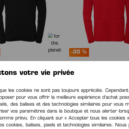
-30 %
N 27 POLY JACKET
EMOTION 27 POLY JACKE
tons votre vie privée
00 €*
De
28,00 €*
40,00 €*
(économie de
40,00 €*
(écon
30%)
e les cookies ne sont pas toujours appréciés. Cependa
oposer pour vous offrir la meilleure expérience d’achat poss
xels, des balises et des technologies similaires pour vous 
iser vos paramètres dans la boutique et nous alerter lors
omme prévu. En cliquant sur « Accepter tous les cookies »
des cookies, balises, pixels et technologies similaires. Nou