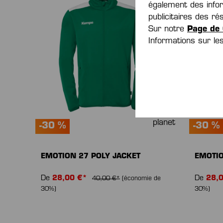
également des inform
publicitaires des 
Sur notre
Page de 
Informations sur l
-30 %
-30 %
EMOTION 27 POLY JACKET
EMOTIO
De
28,00 €*
De
28,
40,00 €*
(économie de
30%)
30%)