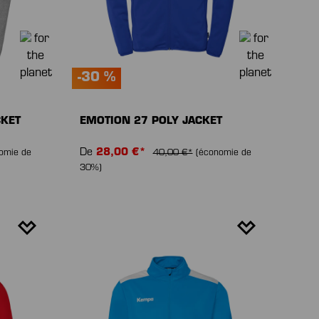
-30 %
CKET
EMOTION 27 POLY JACKET
De
28,00 €*
omie de
40,00 €*
(économie de
30%)