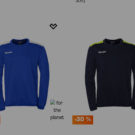
30%)
-30 %