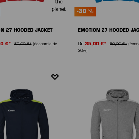
-30 %
N 27 HOODED JACKET
EMOTION 27 HOODED JA
00 €*
De
35,00 €*
50,00 €*
(économie de
50,00 €*
(écon
30%)