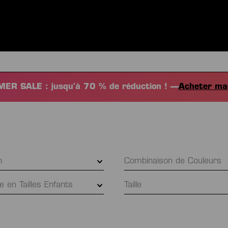
S
VÊTEMENTS
SPORTS
ÉQUIPEMENT
FANSHOP
EX
ER SALE : jusqu'à 70 % de réduction ! —
Acheter ma
on
Combinaison de Couleurs
le en Tailles Enfants
Taille