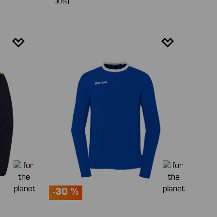
30%)
-30 %