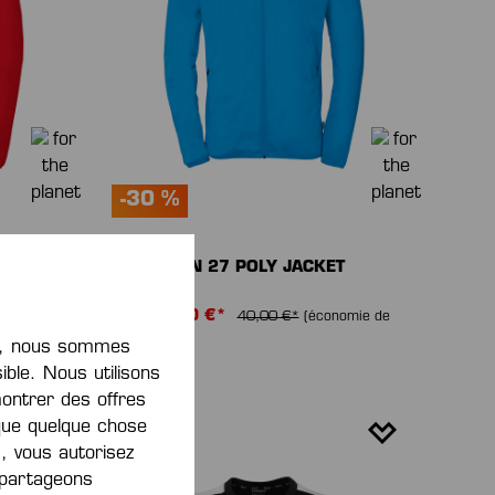
-30 %
T
EMOTION 27 POLY JACKET
De
28,00 €*
omie de
40,00 €*
(économie de
30%)
nt, nous sommes
ible. Nous utilisons
montrer des offres
que quelque chose
, vous autorisez
s partageons