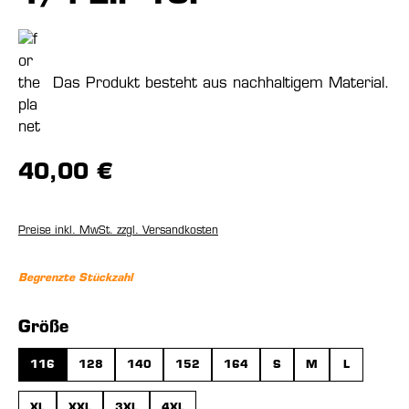
Das Produkt besteht aus nachhaltigem Material.
40,00 €
Preise inkl. MwSt. zzgl. Versandkosten
Begrenzte Stückzahl
auswählen
Größe
116
128
140
152
164
S
M
L
XL
XXL
3XL
4XL