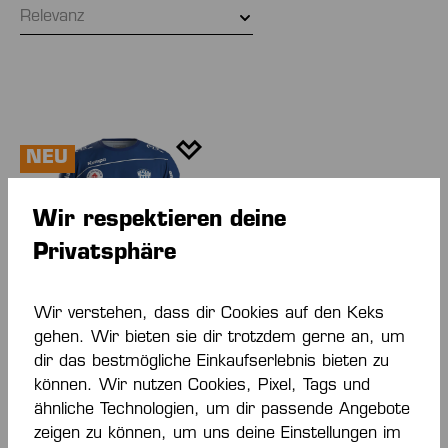
Relevanz
NEU
Wir respektieren deine
Privatsphäre
-40 %
Wir verstehen, dass dir Cookies auf den Keks
gehen. Wir bieten sie dir trotzdem gerne an, um
TBV LEMGO LIPPE
dir das bestmögliche Einkaufserlebnis bieten zu
HEIMTRIKOT 25/26
können. Wir nutzen Cookies, Pixel, Tags und
36,00 €*
60,00 €*
(40%
ähnliche Technologien, um dir passende Angebote
gespart)
zeigen zu können, um uns deine Einstellungen im