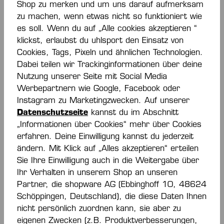
Shop zu merken und um uns darauf aufmerksam
zu machen, wenn etwas nicht so funktioniert wie
es soll. Wenn du auf „Alle cookies akzeptieren “
klickst, erlaubst du uhlsport den Einsatz von
Cookies, Tags, Pixeln und ähnlichen Technologien.
Dabei teilen wir Trackinginformationen über deine
Nutzung unserer Seite mit Social Media
Werbepartnern wie Google, Facebook oder
Instagram zu Marketingzwecken. Auf unserer
IMMER INFORMIERT
Datenschutzseite
kannst du im Abschnitt
„Informationen über Cookies“ mehr über Cookies
UND SPAREN!
erfahren. Deine Einwilligung kannst du jederzeit
ändern. Mit Klick auf „Alles akzeptieren“ erteilen
Sie Ihre Einwilligung auch in die Weitergabe über
Sei der Erste bei neuen Produkten und
Ihr Verhalten in unserem Shop an unseren
Aktionen. Plus 15% Rabatt!
Partner, die shopware AG (Ebbinghoff 10, 48624
Schöppingen, Deutschland), die diese Daten Ihnen
nicht persönlich zuordnen kann, sie aber zu
eigenen Zwecken (z.B. Produktverbesserungen,