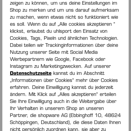
zeigen zu können, um uns deine Einstellungen im
Shop zu merken und um uns darauf aufmerksam
zu machen, wenn etwas nicht so funktioniert wie
es soll. Wenn du auf „Alle cookies akzeptieren “
KOURTFLY TWO
WING 3.0 DAMEN
klickst, erlaubst du uhlsport den Einsatz von
DAMEN
HALLENSCHUHE
Cookies, Tags, Pixeln und ähnlichen Technologien.
HALLENSCHUHE
120,00 €*
110,00 €*
Dabei teilen wir Trackinginformationen über deine
Nutzung unserer Seite mit Social Media
Werbepartnern wie Google, Facebook oder
Instagram zu Marketingzwecken. Auf unserer
NEU
NEU
Datenschutzseite
kannst du im Abschnitt
„Informationen über Cookies“ mehr über Cookies
erfahren. Deine Einwilligung kannst du jederzeit
ändern. Mit Klick auf „Alles akzeptieren“ erteilen
Sie Ihre Einwilligung auch in die Weitergabe über
Ihr Verhalten in unserem Shop an unseren
Partner, die shopware AG (Ebbinghoff 10, 48624
Schöppingen, Deutschland), die diese Daten Ihnen
WING 3.0
KOURTFLY THREE
nicht persönlich zuordnen kann, sie aber zu
HALLENSCHUHE
DAMEN