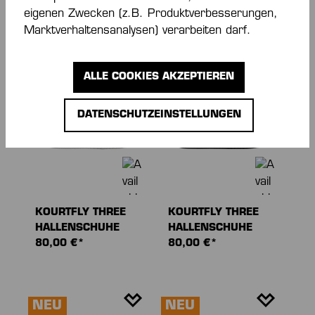
eigenen Zwecken (z.B. Produktverbesserungen,
110,00 €*
HALLENSCHUHE
80,00 €*
Marktverhaltensanalysen) verarbeiten darf.
NEU
NEU
ALLE COOKIES AKZEPTIEREN
DATENSCHUTZEINSTELLUNGEN
KOURTFLY THREE
KOURTFLY THREE
HALLENSCHUHE
HALLENSCHUHE
80,00 €*
80,00 €*
NEU
NEU