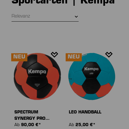
Sportarten | Kempa
Relevanz
NEU
NEU
SPECTRUM
LEO HANDBALL
SYNERGY PRO
HANDBALL
Ab
90,00 €*
Ab
25,00 €*