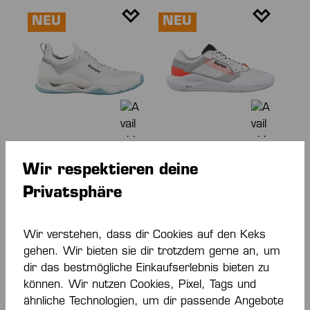
NEU
NEU
WING LITE 3.0
KOURTFLY TWO
Wir respektieren deine
DAMEN
HALLENSCHUHE
HALLENSCHUHE
150,00 €*
120,00 €*
Privatsphäre
Wir verstehen, dass dir Cookies auf den Keks
NEU
NEU
gehen. Wir bieten sie dir trotzdem gerne an, um
dir das bestmögliche Einkaufserlebnis bieten zu
können. Wir nutzen Cookies, Pixel, Tags und
ähnliche Technologien, um dir passende Angebote