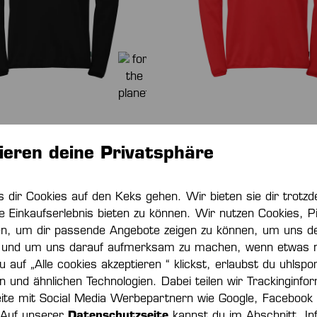
ICS 29 TRAINING TOP
ATHLETICS 29 TRAINING 
ieren deine Privatsphäre
€*
40,00 €*
s dir Cookies auf den Keks gehen. Wir bieten sie dir trot
e Einkaufserlebnis bieten zu können. Wir nutzen Cookies, Pi
en, um dir passende Angebote zeigen zu können, um uns de
NEU
und um uns darauf aufmerksam zu machen, wenn etwas nic
 auf „Alle cookies akzeptieren “ klickst, erlaubst du uhlspo
ln und ähnlichen Technologien. Dabei teilen wir Trackinginfo
ite mit Social Media Werbepartnern wie Google, Facebook
 Auf unserer
Datenschutzseite
kannst du im Abschnitt „In