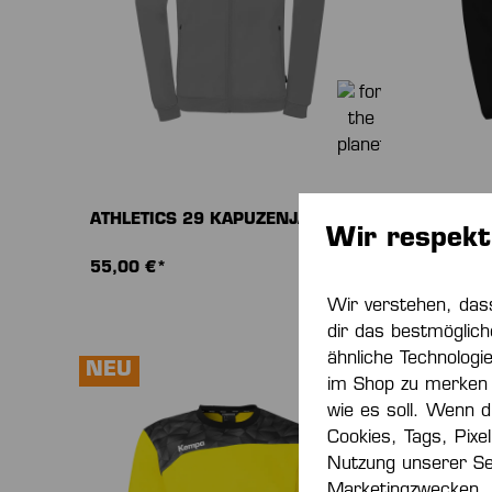
ATHLETICS 29 KAPUZENJACKE
ATHLET
Wir respekt
55,00 €*
40,00 
Wir verstehen, das
dir das bestmöglich
ähnliche Technologi
NEU
NEU
im Shop zu merken 
wie es soll. Wenn du
Cookies, Tags, Pixe
Nutzung unserer Se
Marketingzwecken.