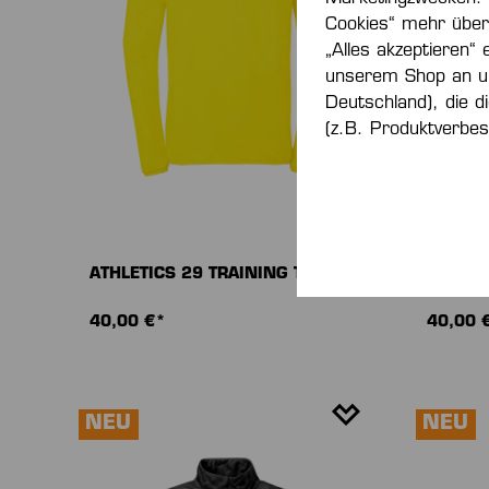
Cookies“ mehr über 
„Alles akzeptieren“ 
unserem Shop an u
Deutschland), die d
(z.B. Produktverbes
ATHLETICS 29 TRAINING TOP
ATHLET
40,00 €*
40,00 
NEU
NEU