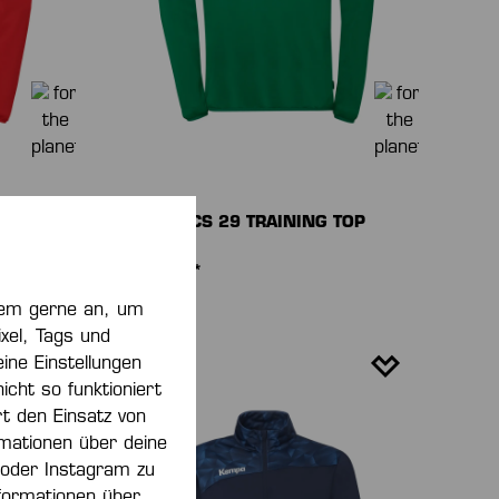
TOP
ATHLETICS 29 TRAINING TOP
40,00 €*
zdem gerne an, um
xel, Tags und
ine Einstellungen
NEU
ht so funktioniert
rt den Einsatz von
rmationen über deine
 oder Instagram zu
formationen über