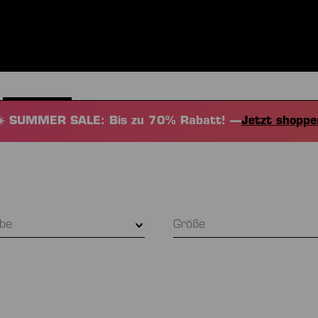
BEKLEIDUNG
SPORTARTEN
EQUIPMENT
FANSHOP
☀️ SUMMER SALE: Bis zu 70% Rabatt! —
Jetzt shoppe
rbe
Größe