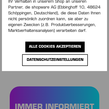
Ihr Verhalten in unserem Shop an unseren
Partner, die shopware AG (Ebbinghoff 10, 48624
Schöppingen, Deutschland), die diese Daten Ihnen
nicht persönlich zuordnen kann, sie aber zu
-50 %
-30 %
eigenen Zwecken (z.B. Produktverbesserungen,
Marktverhaltensanalysen) verarbeiten darf.
KOURTFLY THREE W
SPECTR
HALLENSCHUHE
HANDBA
ALLE COOKIES AKZEPTIEREN
40,00 €*
63,00 €
80,00 €*
(50% gespart)
DATENSCHUTZEINSTELLUNGEN
IMMER INFORMIERT