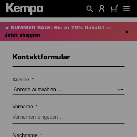
alt springen
☀️ SUMMER SALE: Bis zu 70% Rabatt! —
Jetzt shoppen
Kontaktformular
Anrede
*
Vorname
*
Nachname
*