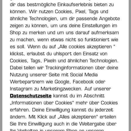
dir das bestmögliche Einkaufserlebnis bieten zu
können. Wir nutzen Cookies, Pixel, Tags und
ähnliche Technologien, um dir passende Angebote
zeigen zu können, um uns deine Einstellungen im
Die mit einem Stern (*) markierten Felder sind
Shop zu merken und um uns darauf aufmerksam
Pflichtfelder.
zu machen, wenn etwas nicht so funktioniert wie
es soll. Wenn du auf „Alle cookies akzeptieren “
Datenschutz
klickst, erlaubst du uhlsport den Einsatz von
Ich habe die
zur
Datenschutzbestimmungen
Cookies, Tags, Pixeln und ähnlichen Technologien.
Kenntnis genommen und die
gelesen und
AGB
Dabei teilen wir Trackinginformationen über deine
bin mit ihnen einverstanden.
Nutzung unserer Seite mit Social Media
ABSCHICKEN
Werbepartnern wie Google, Facebook oder
Instagram zu Marketingzwecken. Auf unserer
Datenschutzseite
kannst du im Abschnitt
„Informationen über Cookies“ mehr über Cookies
erfahren. Deine Einwilligung kannst du jederzeit
ändern. Mit Klick auf „Alles akzeptieren“ erteilen
IMMER INFORMIERT
Sie Ihre Einwilligung auch in die Weitergabe über