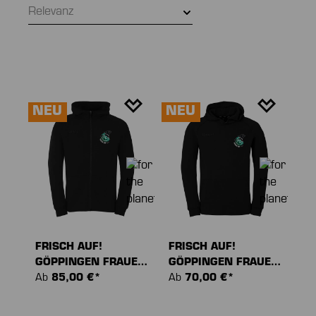
Relevanz
NEU
NEU
FRISCH AUF!
FRISCH AUF!
GÖPPINGEN FRAUEN
GÖPPINGEN FRAUEN
STMNT
Ab
85,00 €*
STMNT HOODIE
Ab
70,00 €*
KAPUZENJACKE