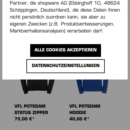
Partner, die shopware AG (Ebbinghoff 10, 48624
Schöppingen, Deutschland), die diese Daten Ihnen
VFL POTSDAM
VFL POTSDAM
nicht persönlich zuordnen kann, sie aber zu
SOCKEN. WEISS
COLLEGE JACKE
eigenen Zwecken (z.B. Produktverbesserungen,
Ab
10,00 €*
90,00 €*
Marktverhaltensanalysen) verarbeiten darf.
NEU
NEU
ALLE COOKIES AKZEPTIEREN
DATENSCHUTZEINSTELLUNGEN
VFL POTSDAM
VFL POTSDAM
STATUS ZIPPER
HOODIE
75,00 €*
40,00 €*