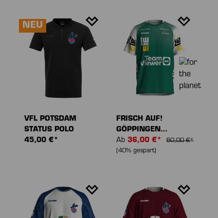
NEU
VFL POTSDAM
FRISCH AUF!
STATUS POLO
GÖPPINGEN
45,00 €*
HEIMTRIKOT 24/25
Ab
36,00 €*
60,00 €*
(40% gespart)