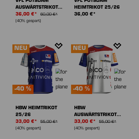
VFL POTSDAM
VFL POTSDAM
AUSWÄRTSTRIKOT
HEIMTRIKOT 25/26
25/26
36,00 €*
36,00 €*
60,00 €*
(40% gespart)
NEU
NEU
-40 %
-40 %
HBW HEIMTRIKOT
HBW
25/26
AUSWÄRTSTRIKOT
33,00 €*
25/26
33,00 €*
55,00 €*
55,00 €*
(40% gespart)
(40% gespart)