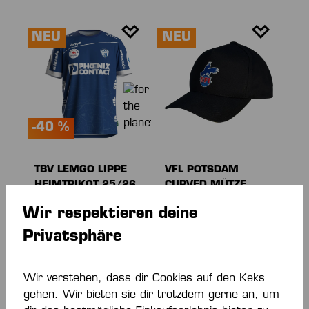
NEU
NEU
-40 %
TBV LEMGO LIPPE
VFL POTSDAM
HEIMTRIKOT 25/26
CURVED MÜTZE
36,00 €*
25,00 €*
60,00 €*
Wir respektieren deine
(40% gespart)
Privatsphäre
NEU
Wir verstehen, dass dir Cookies auf den Keks
gehen. Wir bieten sie dir trotzdem gerne an, um