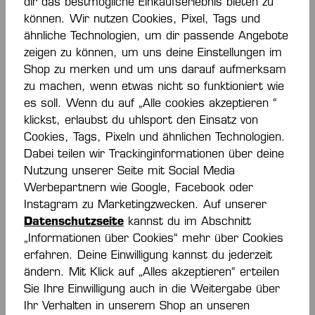
dir das bestmögliche Einkaufserlebnis bieten zu
können. Wir nutzen Cookies, Pixel, Tags und
ähnliche Technologien, um dir passende Angebote
zeigen zu können, um uns deine Einstellungen im
-40 %
Shop zu merken und um uns darauf aufmerksam
zu machen, wenn etwas nicht so funktioniert wie
THSV EISENACH
VFL POTSDAM
es soll. Wenn du auf „Alle cookies akzeptieren “
HEIMTRIKOT 24/25
SOCKEN. SCHWARZ
klickst, erlaubst du uhlsport den Einsatz von
36,00 €*
Ab
10,00 €*
60,00 €*
Cookies, Tags, Pixeln und ähnlichen Technologien.
(40% gespart)
Dabei teilen wir Trackinginformationen über deine
Nutzung unserer Seite mit Social Media
Werbepartnern wie Google, Facebook oder
Instagram zu Marketingzwecken. Auf unserer
NEU
NEU
Datenschutzseite
kannst du im Abschnitt
„Informationen über Cookies“ mehr über Cookies
erfahren. Deine Einwilligung kannst du jederzeit
ändern. Mit Klick auf „Alles akzeptieren“ erteilen
Sie Ihre Einwilligung auch in die Weitergabe über
Ihr Verhalten in unserem Shop an unseren