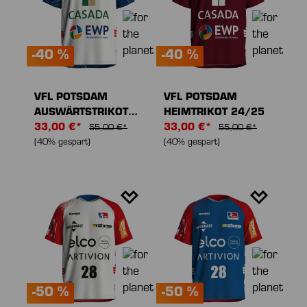
-40 %
-40 %
VFL POTSDAM
VFL POTSDAM
AUSWÄRTSTRIKOT
HEIMTRIKOT 24/25
24/25
33,00 €*
33,00 €*
55,00 €*
55,00 €*
(40% gespart)
(40% gespart)
-50 %
-50 %