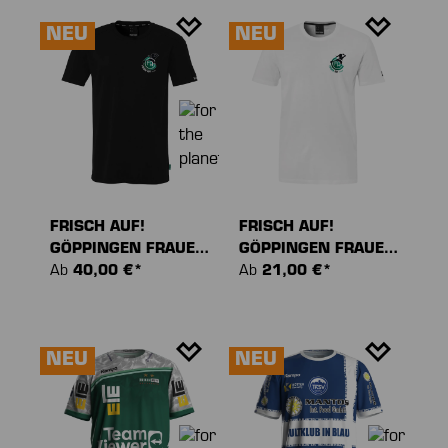
NEU
NEU
FRISCH AUF!
FRISCH AUF!
GÖPPINGEN FRAUEN
GÖPPINGEN FRAUEN
STMNT T-SHIRT
Ab
40,00 €*
TEAM T-SHIRT
Ab
21,00 €*
NEU
NEU