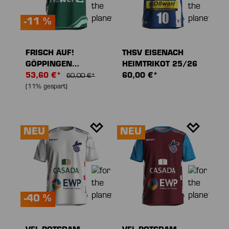
-11 %
FRISCH AUF!
THSV EISENACH
GÖPPINGEN
HEIMTRIKOT 25/26
HEIMTRIKOT 25/26
53,60 €*
60,00 €*
60,00 €*
(11% gespart)
NEU
NEU
-40 %