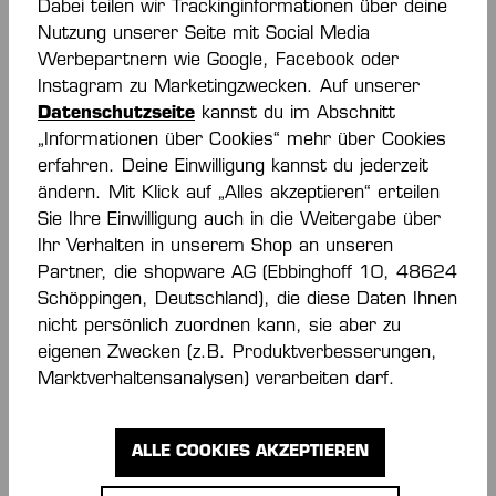
Dabei teilen wir Trackinginformationen über deine
Nutzung unserer Seite mit Social Media
Werbepartnern wie Google, Facebook oder
Instagram zu Marketingzwecken. Auf unserer
Datenschutzseite
kannst du im Abschnitt
KNIE INDOOR
ELLBOGEN SUPPORT
„Informationen über Cookies“ mehr über Cookies
SUPPORT
GEPOLSTERT (PAAR)
erfahren. Deine Einwilligung kannst du jederzeit
GEPOLSTERT (PAAR)
23,00 €*
28,00 €*
ändern. Mit Klick auf „Alles akzeptieren“ erteilen
Sie Ihre Einwilligung auch in die Weitergabe über
Ihr Verhalten in unserem Shop an unseren
Partner, die shopware AG (Ebbinghoff 10, 48624
Schöppingen, Deutschland), die diese Daten Ihnen
nicht persönlich zuordnen kann, sie aber zu
eigenen Zwecken (z.B. Produktverbesserungen,
Marktverhaltensanalysen) verarbeiten darf.
ALLE COOKIES AKZEPTIEREN
IMMER INFORMIERT