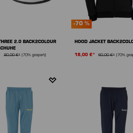
-70 %
THREE 2.0 BACK2COLOUR
HOOD JACKET BACK2COL
SCHUHE
*
18,00 €*
90,00 €*
(70% gespart)
60,00 €*
(70% gesp