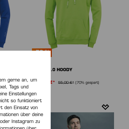
-70 %
CORE 2.0 HOODY
zdem gerne an, um
16,50 €*
art)
55,00 €*
(70% gespart)
xel, Tags und
ine Einstellungen
ht so funktioniert
rt den Einsatz von
rmationen über deine
 oder Instagram zu
formationen über