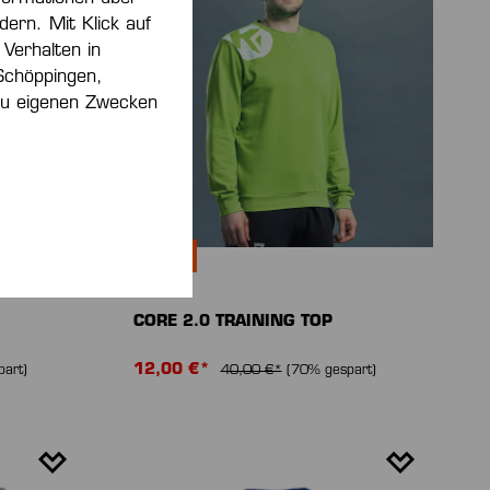
dern. Mit Klick auf
 Verhalten in
Schöppingen,
 zu eigenen Zwecken
-70 %
CORE 2.0 TRAINING TOP
12,00 €*
art)
40,00 €*
(70% gespart)