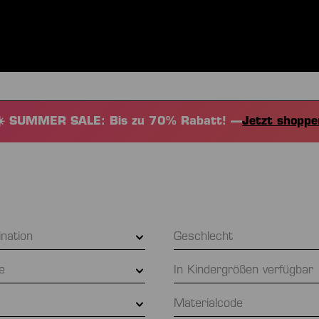
BEKLEIDUNG
SPORTARTEN
EQUIPMENT
FANSHOP
☀️ SUMMER SALE: Bis zu 70% Rabatt! —
Jetzt shoppe
ination
Geschlecht
be
In Kindergrößen verfügbar
Materialcode