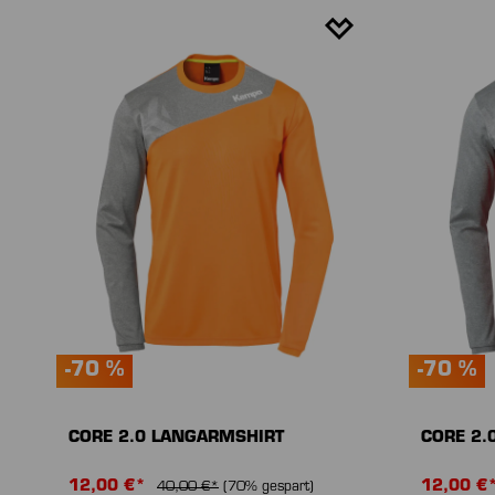
-70 %
-70 %
CORE 2.0 LANGARMSHIRT
CORE 2.
12,00 €*
12,00 €
40,00 €*
(70% gespart)