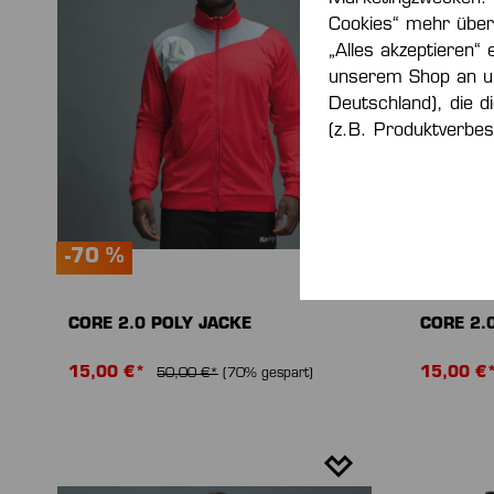
Cookies“ mehr über 
„Alles akzeptieren“ 
unserem Shop an u
Deutschland), die d
(z.B. Produktverbes
-70 %
-70 %
CORE 2.0 POLY JACKE
CORE 2.
15,00 €*
15,00 €
50,00 €*
(70% gespart)