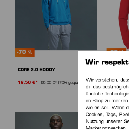
-70 %
-70 %
Wir respekt
CORE 2.0 HOODY
CORE 2.
Wir verstehen, das
16,50 €*
16,50 €
55,00 €*
(70% gespart)
dir das bestmöglich
ähnliche Technologi
im Shop zu merken 
wie es soll. Wenn du
Cookies, Tags, Pixe
Nutzung unserer Se
Marketingzwecken.