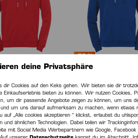
-70 %
ieren deine Privatsphäre
0 HOODY
CORE 2.0 HOODY
s dir Cookies auf den Keks gehen. Wir bieten sie dir trot
*
16,50 €*
55,00 €*
(70% gespart)
55,00 €*
(70% gesp
e Einkaufserlebnis bieten zu können. Wir nutzen Cookies, Pi
en, um dir passende Angebote zeigen zu können, um uns de
und um uns darauf aufmerksam zu machen, wenn etwas nic
 auf „Alle cookies akzeptieren “ klickst, erlaubst du uhlspo
ln und ähnlichen Technologien. Dabei teilen wir Trackinginfo
ite mit Social Media Werbepartnern wie Google, Facebook
 Auf unserer
Datenschutzseite
kannst du im Abschnitt „In