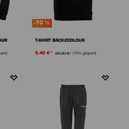
-70 %
OUR
T-SHIRT BACK2COLOUR
8,40 €*
art)
28,00 €*
(70% gespart)