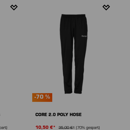
-70 %
S
CORE 2.0 POLY HOSE
10,50 €*
art)
35,00 €*
(70% gespart)