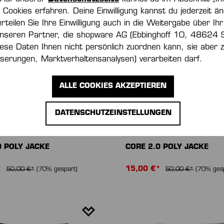
Cookies erfahren. Deine Einwilligung kannst du jederzeit än
erteilen Sie Ihre Einwilligung auch in die Weitergabe über Ihr
nseren Partner, die shopware AG (Ebbinghoff 10, 48624 
iese Daten Ihnen nicht persönlich zuordnen kann, sie aber
serungen, Marktverhaltensanalysen) verarbeiten darf.
ALLE COOKIES AKZEPTIEREN
DATENSCHUTZEINSTELLUNGEN
-70 %
0 POLY JACKE
CORE 2.0 POLY JACKE
*
15,00 €*
50,00 €*
(70% gespart)
50,00 €*
(70% gesp