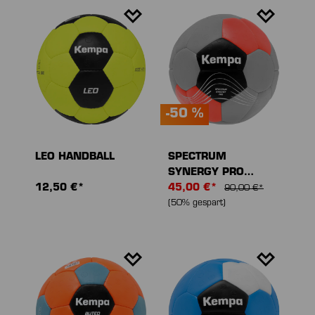
-50 %
LEO HANDBALL
SPECTRUM
SYNERGY PRO
12,50 €*
HANDBALL
45,00 €*
90,00 €*
(50% gespart)