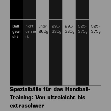
Ball
nicht
unter
290-
290-
325-
325-
425
gewi
definie
260g
330g
330g
375g
375g
47
cht
rt
Spezialbälle für das Handball-
Training: Von ultraleicht bis
extraschwer