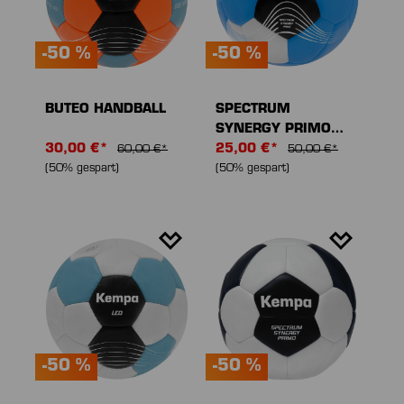
-50 %
-50 %
BUTEO HANDBALL
SPECTRUM
SYNERGY PRIMO
30,00 €*
HANDBALL
25,00 €*
60,00 €*
50,00 €*
(50% gespart)
(50% gespart)
-50 %
-50 %