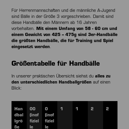
Für Herrenmannschaften und die männliche A-Jugend
sind Bälle in der Größe 3 vorgeschrieben. Damit sind
diese Handbälle den Männern ab 16 Jahren
vorbehalten.
Mit einem Umfang von 58 - 60 cm und
einem Gewicht von 425 – 475g sind 3er-Handbälle
die größten Handbälle, die für Training und Spiel
eingesetzt werden
.
Größentabelle für Handbälle
In unserer praktischen Übersicht siehst du
alles zu
den unterschiedlichen Handballgrößen
auf einen
Blick:
Han
00
0
1
1
2
2
3
dbal
(inof
(inof
lgrö
fiziel
fiziel
ße
le
le