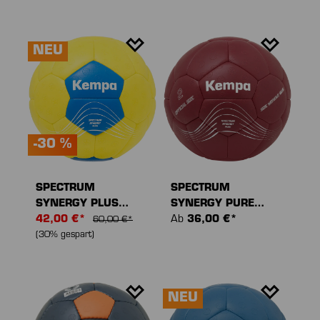
NEU
-30 %
SPECTRUM
SPECTRUM
SYNERGY PLUS
SYNERGY PURE
HANDBALL
42,00 €*
HANDBALL
Ab
36,00 €*
60,00 €*
(30% gespart)
NEU