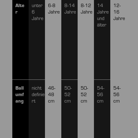
Alte
unter
6-8
8-14
8-12
14
12-
16
r
6
Jahre
Jahre
Jahre
Jahre
16
Jah
Jahre
und
Jahre
und
älter
älte
Ball
nicht
46-
50-
50-
54-
54-
58-
umf
definie
48
52
52
56
56
60
ang
rt
cm
cm
cm
cm
cm
cm