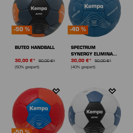
-50 %
-40 %
BUTEO HANDBALL
SPECTRUM
SYNERGY ELIMINATE
30,00 €*
HANDBALL
30,00 €*
60,00 €*
50,00 €*
(50% gespart)
(40% gespart)
-50 %