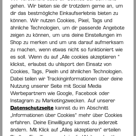
Profi-Ligen hinein sind es Kempa Handbälle, die
gehen. Wir bieten sie dir trotzdem gerne an, um
wegen ihrer hervorragenden Spieleigenschaften
dir das bestmögliche Einkaufserlebnis bieten zu
geschätzt und verwendet werden
. Hier im Kempa
können. Wir nutzen Cookies, Pixel, Tags und
Online-Shop bekommst du die Bälle direkt beim
ähnliche Technologien, um dir passende Angebote
Handballprofi.
zeigen zu können, um uns deine Einstellungen im
Shop zu merken und um uns darauf aufmerksam
Handbälle für Training und Spiel
zu machen, wenn etwas nicht so funktioniert wie
Handballgrößen im Überblick
es soll. Wenn du auf „Alle cookies akzeptieren “
Handballgrößen 00 und 0
klickst, erlaubst du uhlsport den Einsatz von
Handballgröße 1
Cookies, Tags, Pixeln und ähnlichen Technologien.
Handballgröße 2
Dabei teilen wir Trackinginformationen über deine
Handballgröße 3
Übersichtstabelle Handballgröße
Nutzung unserer Seite mit Social Media
Spezielle Handbälle für das Training
Werbepartnern wie Google, Facebook oder
Instagram zu Marketingzwecken. Auf unserer
Datenschutzseite
kannst du im Abschnitt
Handbälle für Training und
„Informationen über Cookies“ mehr über Cookies
Spielbälle für Handball-Matches:
erfahren. Deine Einwilligung kannst du jederzeit
Keine Kompromisse bei der
ändern. Mit Klick auf „Alles akzeptieren“ erteilen