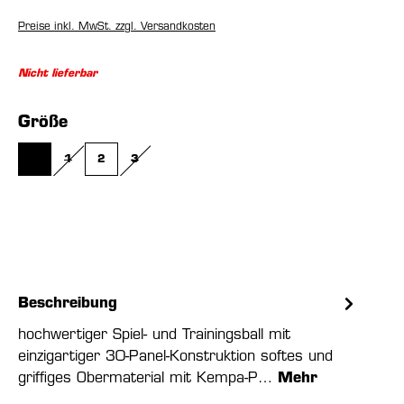
Preise inkl. MwSt. zzgl. Versandkosten
Nicht lieferbar
auswählen
Größe
0
1
2
3
(DIESE OPTION IST ZURZEIT NICHT VERFÜGBAR.)
(DIESE OPTION IST ZURZEIT NICHT VERFÜGBAR.)
(DIESE OPTION IST ZURZEIT NICHT VERFÜGBAR.)
Beschreibung
hochwertiger Spiel- und Trainingsball mit
einzigartiger 30-Panel-Konstruktion softes und
griffiges Obermaterial mit Kempa-P…
Mehr