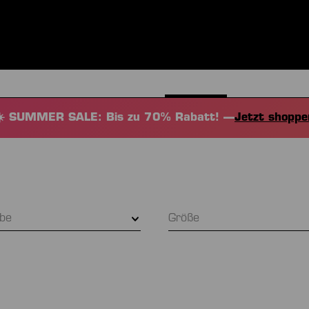
BEKLEIDUNG
SPORTARTEN
EQUIPMENT
FANSHOP
☀️ SUMMER SALE: Bis zu 70% Rabatt! —
Jetzt shoppe
rbe
Größe