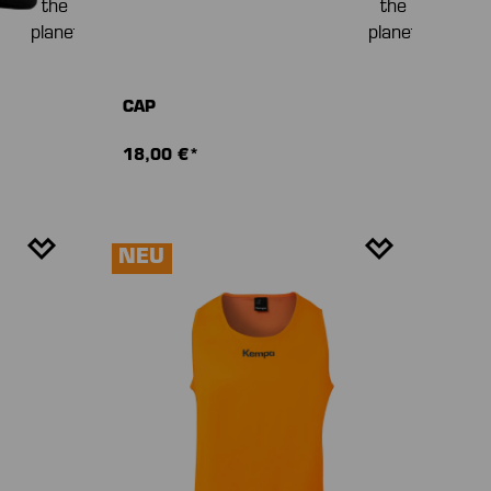
CAP
18,00 €*
NEU