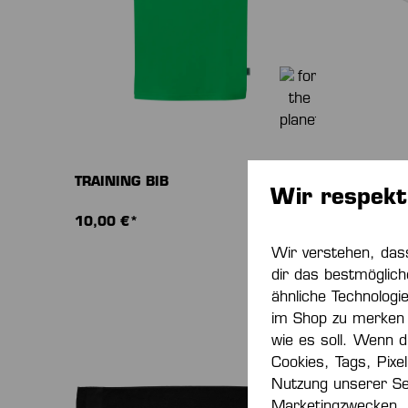
TRAINING BIB
BADEPA
Wir respekt
10,00 €*
25,00 
Wir verstehen, das
dir das bestmöglich
ähnliche Technologi
im Shop zu merken 
wie es soll. Wenn du
Cookies, Tags, Pixe
Nutzung unserer Se
Marketingzwecken.