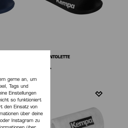
BADEPANTOLETTE
25,00 €*
zdem gerne an, um
xel, Tags und
ine Einstellungen
ht so funktioniert
rt den Einsatz von
rmationen über deine
 oder Instagram zu
formationen über