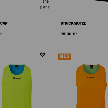
 CAP
STRICKMÜTZE
€*
25,00 €*
NEU