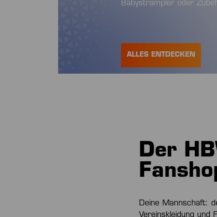
Babystrampler oder Zubeh
ALLES ENTDECKEN
Der HB
Fansho
Deine Mannschaft: d
Vereinskleidung und