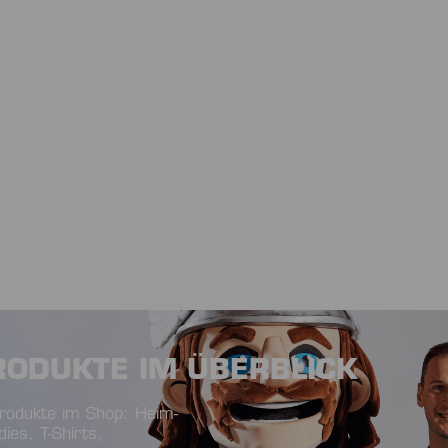
RODUKTE IM ÜBERBLICK
Produkte im Shop: Heim-
ies, T-Shirts,