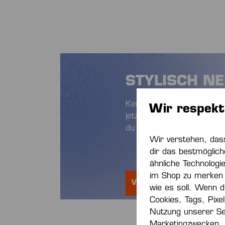
STYLISCH N
Kempa ist der offizielle 
Wir respekt
jetzt die Vereinskleidung
du bestens gerüstet für d
Wir verstehen, das
dir das bestmöglich
ähnliche Technologi
im Shop zu merken 
VEREINSKLEIDUNG SHO
wie es soll. Wenn du
Cookies, Tags, Pixe
Nutzung unserer Se
Marketingzwecken.