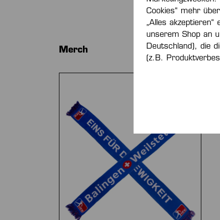
Cookies“ mehr über 
„Alles akzeptieren“ 
unserem Shop an u
Deutschland), die d
Produktgalerie überspringen
Merch
(z.B. Produktverbes