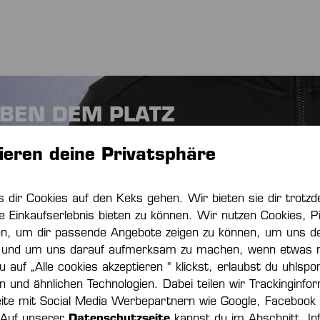
EBEN DEM PLATZ
Ausrüster des HBW Balingen-Weilstetten. Entdecke
ieren deine Privatsphäre
 des HBW! Mit der STATUS Kollektion von Kempa bist
ie Bank oder die Tribüne.
s dir Cookies auf den Keks gehen. Wir bieten sie dir trot
e Einkaufserlebnis bieten zu können. Wir nutzen Cookies, Pi
en, um dir passende Angebote zeigen zu können, um uns de
und um uns darauf aufmerksam zu machen, wenn etwas nic
PPEN
 auf „Alle cookies akzeptieren “ klickst, erlaubst du uhlspo
ln und ähnlichen Technologien. Dabei teilen wir Trackinginfo
ite mit Social Media Werbepartnern wie Google, Facebook
 Auf unserer
Datenschutzseite
kannst du im Abschnitt „In