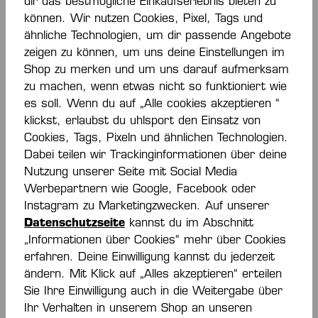
dir das bestmögliche Einkaufserlebnis bieten zu
können. Wir nutzen Cookies, Pixel, Tags und
-70 %
-70 %
ähnliche Technologien, um dir passende Angebote
zeigen zu können, um uns deine Einstellungen im
Shop zu merken und um uns darauf aufmerksam
PRIME POLO SHIRT
PRIME POLO SHIRT
zu machen, wenn etwas nicht so funktioniert wie
Ab
13,50 €*
Ab
13,50 €*
45,00 €*
45,00 €*
es soll. Wenn du auf „Alle cookies akzeptieren “
(70% gespart)
(70% gespart)
klickst, erlaubst du uhlsport den Einsatz von
Cookies, Tags, Pixeln und ähnlichen Technologien.
Dabei teilen wir Trackinginformationen über deine
Nutzung unserer Seite mit Social Media
Werbepartnern wie Google, Facebook oder
Instagram zu Marketingzwecken. Auf unserer
Datenschutzseite
kannst du im Abschnitt
„Informationen über Cookies“ mehr über Cookies
erfahren. Deine Einwilligung kannst du jederzeit
-70 %
ändern. Mit Klick auf „Alles akzeptieren“ erteilen
Sie Ihre Einwilligung auch in die Weitergabe über
Ihr Verhalten in unserem Shop an unseren
PRIME POLO SHIRT
T-SHIRT TEAM GER