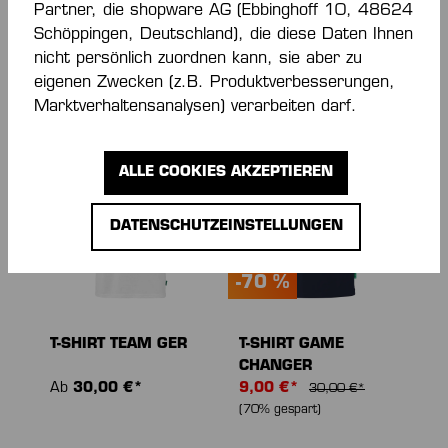
Partner, die shopware AG (Ebbinghoff 10, 48624
Schöppingen, Deutschland), die diese Daten Ihnen
Ab
13,50 €*
Ab
30,00 €*
45,00 €*
nicht persönlich zuordnen kann, sie aber zu
(70% gespart)
eigenen Zwecken (z.B. Produktverbesserungen,
Marktverhaltensanalysen) verarbeiten darf.
NEU
ALLE COOKIES AKZEPTIEREN
DATENSCHUTZEINSTELLUNGEN
-70 %
T-SHIRT TEAM GER
T-SHIRT GAME
CHANGER
Ab
30,00 €*
9,00 €*
30,00 €*
(70% gespart)