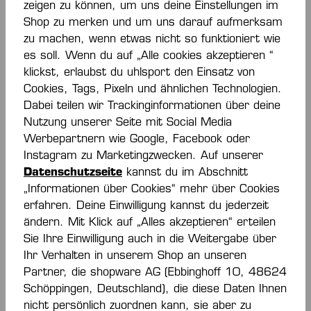
zeigen zu können, um uns deine Einstellungen im
Shop zu merken und um uns darauf aufmerksam
zu machen, wenn etwas nicht so funktioniert wie
RUCKSACK TEAM
RUCKSACK
es soll. Wenn du auf „Alle cookies akzeptieren “
klickst, erlaubst du uhlsport den Einsatz von
30,00 €*
45,00 €*
Cookies, Tags, Pixeln und ähnlichen Technologien.
Dabei teilen wir Trackinginformationen über deine
Nutzung unserer Seite mit Social Media
Werbepartnern wie Google, Facebook oder
Instagram zu Marketingzwecken. Auf unserer
Datenschutzseite
kannst du im Abschnitt
„Informationen über Cookies“ mehr über Cookies
erfahren. Deine Einwilligung kannst du jederzeit
ändern. Mit Klick auf „Alles akzeptieren“ erteilen
-50 %
Sie Ihre Einwilligung auch in die Weitergabe über
Ihr Verhalten in unserem Shop an unseren
Partner, die shopware AG (Ebbinghoff 10, 48624
SCHUHTASCHE
K-LINE TASCHE (40L)
Schöppingen, Deutschland), die diese Daten Ihnen
nicht persönlich zuordnen kann, sie aber zu
9,00 €*
45,00 €*
18,00 €*