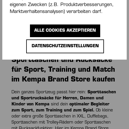
eigenen Zwecken (z.B. Produktverbesserungen,
(50% gespart)
Marktverhaltensanalysen) verarbeiten darf.
Seite
Seite
1
2
ALLE COOKIES AKZEPTIEREN
DATENSCHUTZEINSTELLUNGEN
Sporttaschen und Rucksäcke
für Sport, Training und Match
im Kempa Brand Store kaufen
Dein ganzes Sportzeug passt hier rein:
Sporttaschen
und Sportrucksäcke für Herren, Damen und
Kinder von Kempa
sind dein
optimaler Begleiter
zum Sport, zum Training und zum Spiel.
Ob kleine
oder extra große Sporttaschen in XXL, Dufflebags,
Sporttaschen mit Trolley-Rädern oder Sporttaschen
mit Rucksackfunktion: Hier im Kempa Brand Store