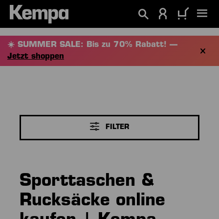
alt springen
☀️ SUMMER SALE: Bis zu 70% Rabatt! —
Jetzt shoppen
FILTER
Sporttaschen &
Rucksäcke online