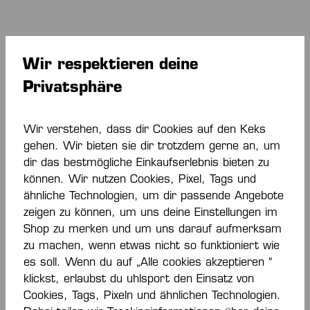
Produktgalerie überspringen
Wir respektieren deine
NEU
NEU
Privatsphäre
Wir verstehen, dass dir Cookies auf den Keks
gehen. Wir bieten sie dir trotzdem gerne an, um
dir das bestmögliche Einkaufserlebnis bieten zu
können. Wir nutzen Cookies, Pixel, Tags und
ähnliche Technologien, um dir passende Angebote
FRISCH AUF! GÖPPINGEN FRAUEN
FRISCH 
zeigen zu können, um uns deine Einstellungen im
SOCKEN
STMNT T
Shop zu merken und um uns darauf aufmerksam
10,00 €*
Ab
40,00
zu machen, wenn etwas nicht so funktioniert wie
es soll. Wenn du auf „Alle cookies akzeptieren “
klickst, erlaubst du uhlsport den Einsatz von
Cookies, Tags, Pixeln und ähnlichen Technologien.