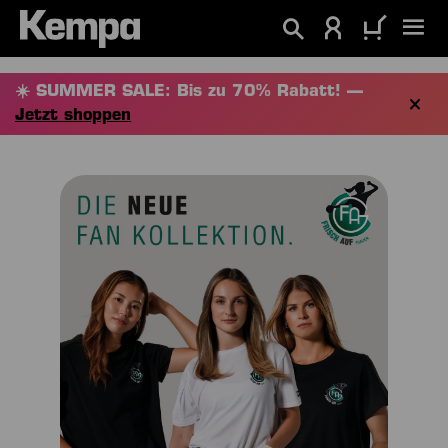
alt springen
☀️ SUMMER SALE: Bis zu 70% Rabatt! —
Jetzt shoppen