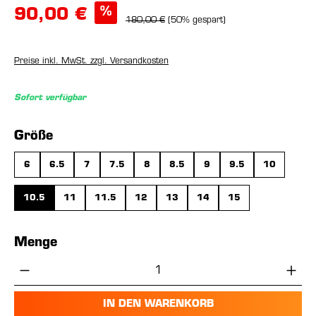
%
90,00 €
180,00 €
(50% gespart)
Preise inkl. MwSt. zzgl. Versandkosten
Sofort verfügbar
auswählen
Größe
6
6.5
7
7.5
8
8.5
9
9.5
10
10.5
11
11.5
12
13
14
15
Menge
Produkt Anzahl: Gib den gewünschten Wer
IN DEN WARENKORB