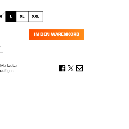
wählen
M
L
XL
XXL
N IST ZURZEIT NICHT VERFÜGBAR.)
 OPTION IST ZURZEIT NICHT VERFÜGBAR.)
(DIESE OPTION IST ZURZEIT NICHT VERFÜGBAR.)
IN DEN WARENKORB
Anzahl: Gib den gewünschten Wert ein 
Merkzettel
nzufügen