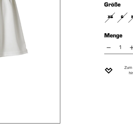
aus
Größe
XS
S
(DIESE OPTIO
(DIESE
Menge
Produkt 
Zum 
hi