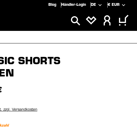
Blog
Händler-Login
DE
€
EUR
SPECIALS
SALE
SIC SHORTS
EN
€
t. zzgl. Versandkosten
kzahl