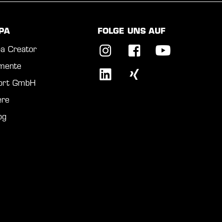
PA
FOLGE UNS AUF
a Creator
mente
port GmbH
ere
og