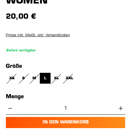
WOMEN
20,00 €
Preise inkl. MwSt. zzgl. Versandkosten
Sofort verfügbar
auswählen
Größe
XS
S
M
L
XL
XXL
(DIESE OPTION IST ZURZEIT NICHT VERFÜGBAR.)
(DIESE OPTION IST ZURZEIT NICHT VERFÜGBAR.)
(DIESE OPTION IST ZURZEIT NICHT VERFÜGBAR.)
(DIESE OPTION IST ZURZEIT NICHT VERFÜGBA
(DIESE OPTION IST ZURZEIT NICHT V
Menge
Produkt Anzahl: Gib den gewünschten Wer
IN DEN WARENKORB