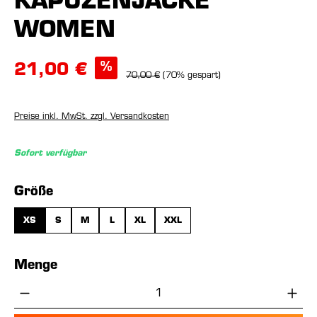
KAPUZENJACKE
WOMEN
%
21,00 €
70,00 €
(70% gespart)
Preise inkl. MwSt. zzgl. Versandkosten
Sofort verfügbar
auswählen
Größe
XS
S
M
L
XL
XXL
Menge
Produkt Anzahl: Gib den gewünschten Wer