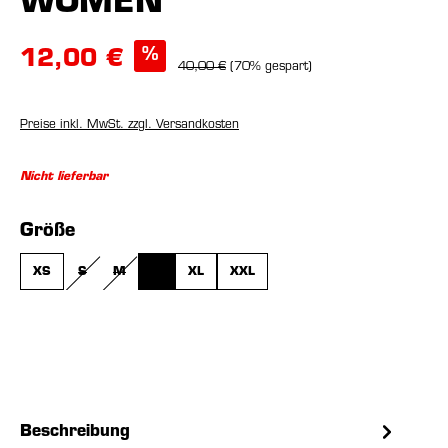
WOMEN
%
12,00 €
40,00 €
(70% gespart)
Preise inkl. MwSt. zzgl. Versandkosten
Nicht lieferbar
auswählen
Größe
XS
S
M
L
XL
XXL
(DIESE OPTION IST ZURZEIT NICHT VERFÜGBAR.)
(DIESE OPTION IST ZURZEIT NICHT VERFÜGBAR.)
(DIESE OPTION IST ZURZEIT NICHT VERFÜGBAR.)
Beschreibung