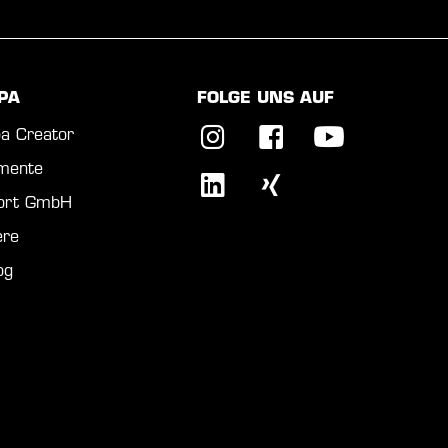
PA
FOLGE UNS AUF
a Creator
mente
port GmbH
ere
og