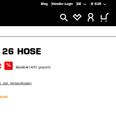
Blog
Händler-Login
DE
€
EUR
SPECIALS
SALE
 26 HOSE
%
€
50,00 €
(40% gespart)
t. zzgl. Versandkosten
kzahl
wählen