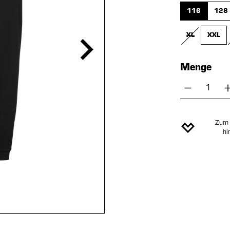
116
128
XL
XXL
(DIESE OPTIO
Menge
Produkt 
Zum 
hi