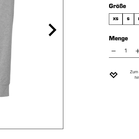
aus
Größe
XS
S
Menge
Produkt 
Zum 
hi