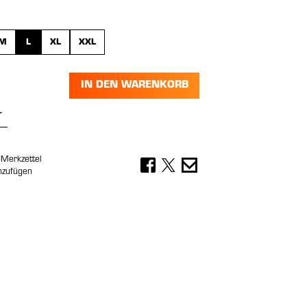
wählen
M
L
XL
XXL
IN DEN WARENKORB
Anzahl: Gib den gewünschten Wert ein 
Merkzettel
nzufügen