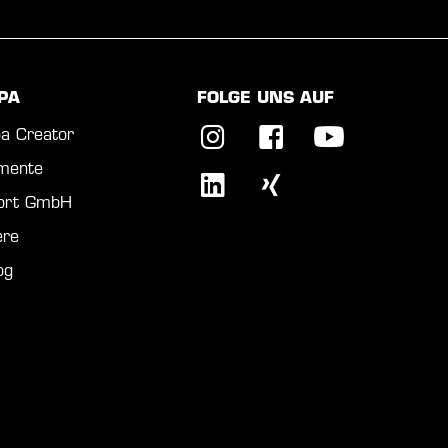
PA
FOLGE UNS AUF
a Creator
mente
port GmbH
ere
og