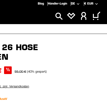
Blog
Händler-Login
DE
€
EUR
SPECIALS
SALE
 26 HOSE
EN
%
€
55,00 €
(40% gespart)
t. zzgl. Versandkosten
kzahl