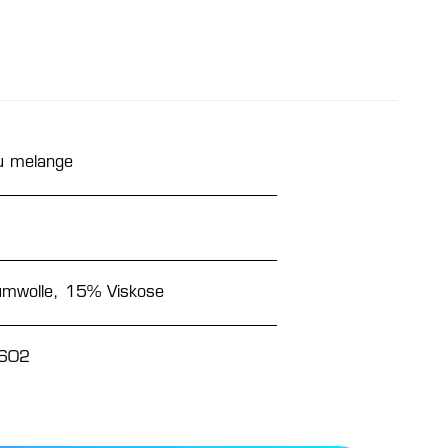
u melange
6
mwolle, 15% Viskose
602