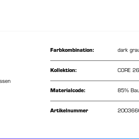
Farbkombination:
dark gra
Kollektion:
CORE 2
üssen
Materialcode:
85% Bau
Artikelnummer
200366