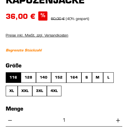
KAPUZENJACKE
%
36,00 €
60,00 €
(40% gespart)
Preise inkl. MwSt. zzgl. Versandkosten
Begrenzte Stückzahl
auswählen
Größe
116
128
140
152
164
S
M
L
XL
XXL
3XL
4XL
Menge
Produkt Anzahl: Gib den gewünschten Wer