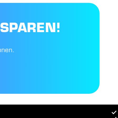
 SPAREN!
onen.