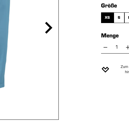
aus
Größe
XS
S
Menge
Produkt 
Zum 
hi