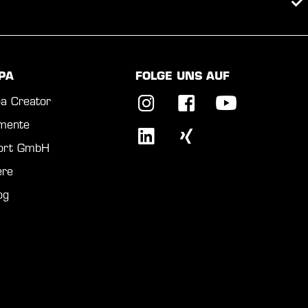
PA
FOLGE UNS AUF
a Creator
mente
port GmbH
ere
og