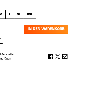
wählen
M
L
XL
XXL
IN DEN WARENKORB
Anzahl: Gib den gewünschten Wert ein 
Merkzettel
nzufügen