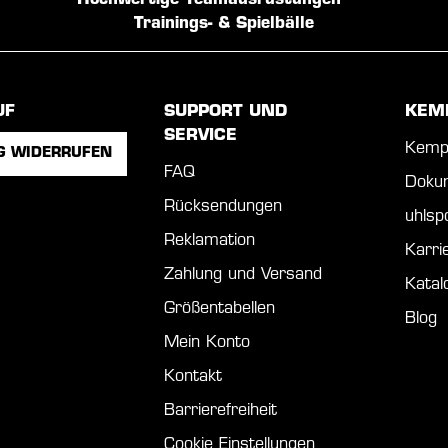
Hochwertige Teamausrüstungen
Trainings- & Spielbälle
UF
SUPPORT UND
KEM
SERVICE
Kemp
G WIDERRUFEN
FAQ
Doku
Rücksendungen
uhls
Reklamation
Karri
Zahlung und Versand
Katal
Größentabellen
Blog
Mein Konto
Kontakt
Barrierefreiheit
Cookie Einstellungen