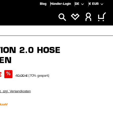
Blog
Händler-Login
DE
€
EUR
SPECIALS
SALE
ION 2.0 HOSE
EN
%
€
40,00 €
(70% gespart)
t. zzgl. Versandkosten
kzahl