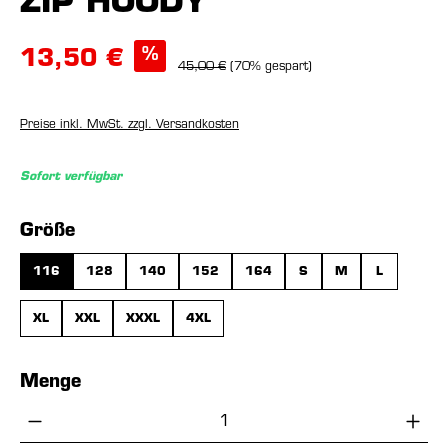
ZIP HOODY
%
13,50 €
45,00 €
(70% gespart)
Preise inkl. MwSt. zzgl. Versandkosten
Sofort verfügbar
auswählen
Größe
116
128
140
152
164
S
M
L
XL
XXL
XXXL
4XL
Menge
Produkt Anzahl: Gib den gewünschten Wer